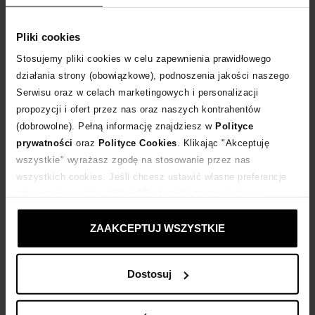
Tabela rozmiarów
WYBIERZ ROZMIAR
Pliki cookies
Stosujemy pliki cookies w celu zapewnienia prawidłowego
DODAJ DO KOSZYKA
działania strony (obowiązkowe), podnoszenia jakości naszego
Serwisu oraz w celach marketingowych i personalizacji
propozycji i ofert przez nas oraz naszych kontrahentów
Dostawa
od 0 zł
(dobrowolne). Pełną informację znajdziesz w
Polityce
prywatności
oraz
Polityce Cookies
. Klikając "Akceptuję
14 dni na zwrot towaru
wszystkie" wyrażasz zgodę na stosowanie przez nas
wszystkich cookies. Jeśli chcesz ustawić własne preferencje
stosowania cookies, kliknij "Dostosuj" i zastosuj własne
+287 punktów
zyskujesz w Klubie Korzyści
Sprawdź
ustawienia prywatności.
ZAAKCEPTUJ WSZYSTKIE
Kup teraz, Zapłać później!
Dostosuj
Opis produktu