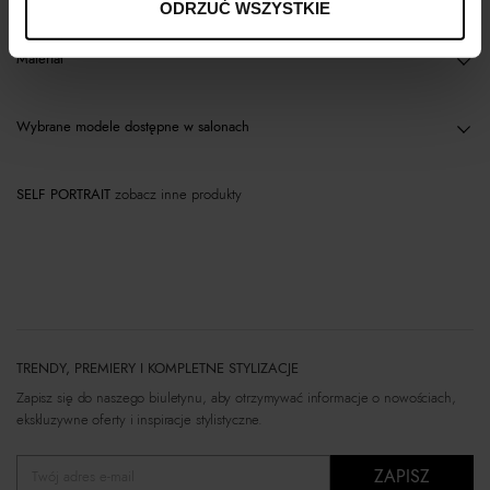
ODRZUĆ WSZYSTKIE
Materiał
Wybrane modele dostępne w salonach
SELF PORTRAIT
zobacz inne produkty
TRENDY, PREMIERY I KOMPLETNE STYLIZACJE
Zapisz się do naszego biuletynu, aby otrzymywać informacje o nowościach,
ekskluzywne oferty i inspiracje stylistyczne.
ZAPISZ
Twój adres e-mail