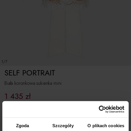
1/7
SELF PORTRAIT
Biała koronkowa sukienka mini
1 435
zł
Najniższa cena z 30 dni przed obniżką:
2 050
zł
Cena regularna:
2 050
zł
Rozmiarówka standardowa. Jesteś pomiędzy? Wybierz większy rozmiar.
Zgoda
Szczegóły
O plikach cookies