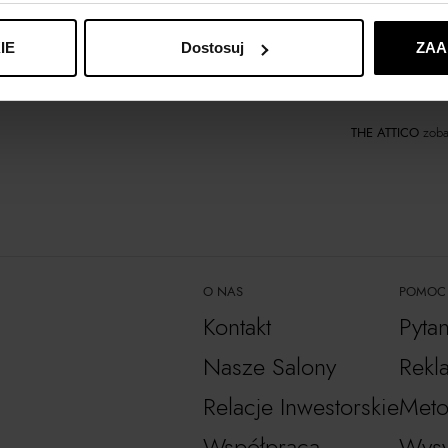
IE
Dostosuj
ZAA
Materiał
THE ATTICO
zoba
O NAS
POMOC
Kontakt
Pyta
Nasze Salony
Rekl
Relacje Inwestorskie
Meto
Współpraca
Wysy