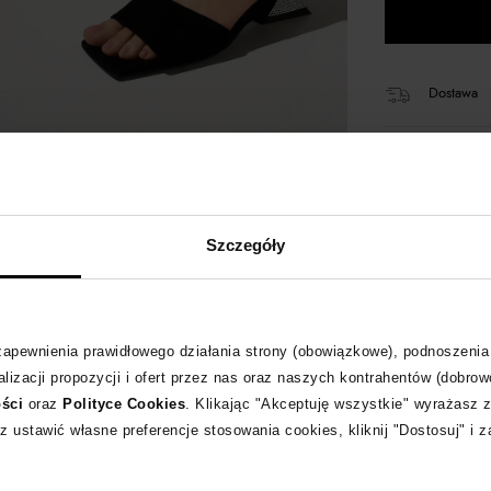
Dostawa
14 dni na 
+398 pun
Szczegóły
Kup teraz,
 zapewnienia prawidłowego działania strony (obowiązkowe), podnoszenia
Produkt p
lizacji propozycji i ofert przez nas oraz naszych kontrahentów (dobrow
ości
oraz
Polityce Cookies
. Klikając "Akceptuję wszystkie" wyrażasz 
z ustawić własne preferencje stosowania cookies, kliknij "Dostosuj" i 
Opis produktu