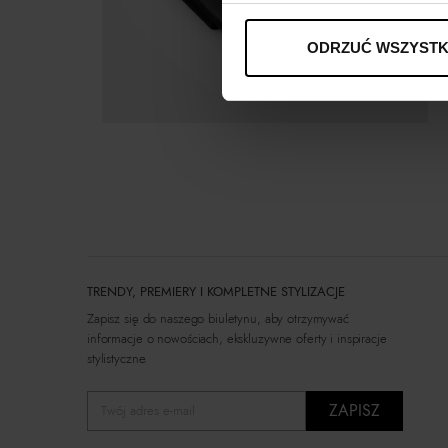
ODRZUĆ WSZYSTK
TRENDY, PREMIERY I KOMPLETNE STYLIZACJE
Zapisz się do naszego biuletynu, aby otrzymywać
informacje o nowościach, ekskluzywne oferty i inspiracje
stylistyczne.
ZAPISZ
Twój adres e-mail