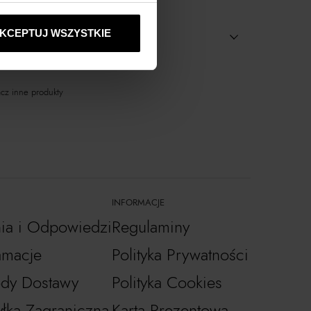
KCEPTUJ WSZYSTKIE
cz inne produkty
INFORMACJE
nia i Odpowiedzi
Regulaminy
amacje
Polityka Prywatności
dy Dostawy
Polityka Cookies
łka Zagraniczna
Karta Prezentowa