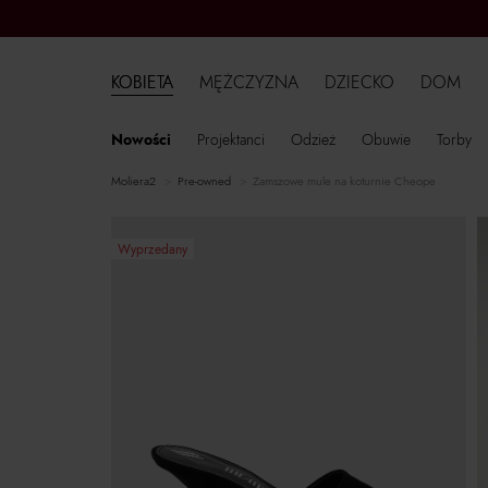
KOBIETA
MĘŻCZYZNA
DZIECKO
DOM
Nowości
Projektanci
Odzież
Obuwie
Torby
moliera2
pre-owned
Zamszowe mule na koturnie Cheope
Wyprzedany