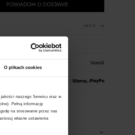
POWIADOM O DOSTAWIE
od 0 zł
zwrot towaru
któw
zyskujesz w Klubie Korzyści
Sprawdź
O plikach cookies
 Zapłać później!
 jakości naszego Serwisu oraz w
re-owned
olne). Pełną informację
zgodę na stosowanie przez nas
zastosuj własne ustawienia