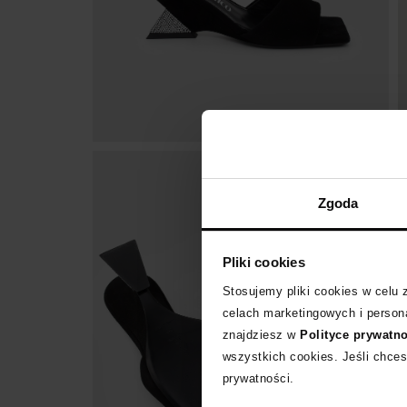
Zgoda
Pliki cookies
Stosujemy pliki cookies w celu
celach marketingowych i persona
znajdziesz w
Polityce prywatn
wszystkich cookies. Jeśli chces
prywatności.