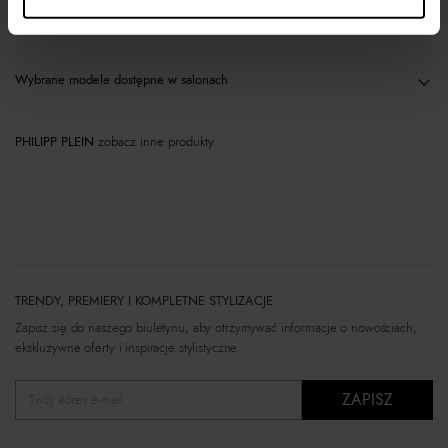
Materiał
Wybrane modele dostępne w salonach
PHILIPP PLEIN
zobacz inne produkty
TRENDY, PREMIERY I KOMPLETNE STYLIZACJE
Zapisz się do naszego biuletynu, aby otrzymywać informacje o nowościach,
ekskluzywne oferty i inspiracje stylistyczne.
ZAPISZ
Twój adres e-mail