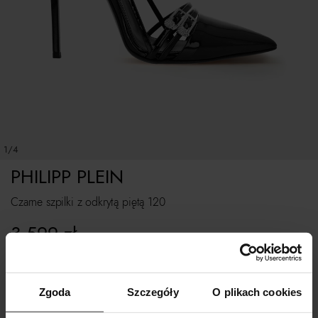
1/4
PHILIPP PLEIN
Czarne szpilki z odkrytą piętą 120
3 599
zł
Rozmiarówka standardowa.
Zgoda
Szczegóły
O plikach cookies
Tabela rozmiarów