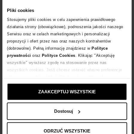
WYBIERZ ROZMIAR
Pliki cookies
DODAJ DO KOSZYKA
Stosujemy pliki cookies w celu zapewnienia prawidłowego
działania strony (obowiązkowe), podnoszenia jakości naszego
Serwisu oraz w celach marketingowych i personalizacji
Dostawa
od 0 zł
propozycji i ofert przez nas oraz naszych kontrahentów
(dobrowolne). Pełną informację znajdziesz w
Polityce
14 dni na zwrot towaru
prywatności
oraz
Polityce Cookies
. Klikając "Akceptuję
wszystkie" wyrażasz zgodę na stosowanie przez nas
wszystkich cookies. Jeśli chcesz ustawić własne preferencje
+720 punktów
zyskujesz w Klubie Korzyści
Sprawdź
stosowania cookies, kliknij "Dostosuj" i zastosuj własne
ustawienia prywatności.
Kup teraz, Zapłać później!
ZAAKCEPTUJ WSZYSTKIE
Dostosuj
Opis produktu
ODRZUĆ WSZYSTKIE