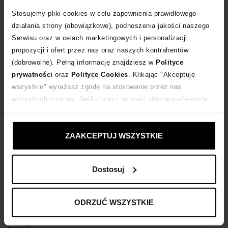
Stosujemy pliki cookies w celu zapewnienia prawidłowego
POWIADOM O DOSTAWIE
działania strony (obowiązkowe), podnoszenia jakości naszego
Serwisu oraz w celach marketingowych i personalizacji
propozycji i ofert przez nas oraz naszych kontrahentów
Dostawa
od 0 zł
(dobrowolne). Pełną informację znajdziesz w
Polityce
prywatności
oraz
Polityce Cookies
. Klikając "Akceptuję
14 dni na zwrot towaru
wszystkie" wyrażasz zgodę na stosowanie przez nas
wszystkich cookies. Jeśli chcesz ustawić własne preferencje
stosowania cookies, kliknij "Dostosuj" i zastosuj własne
+750 punktów
zyskujesz w Klubie Korzyści
Sprawdź
ustawienia prywatności.
ZAAKCEPTUJ WSZYSTKIE
Kup teraz, Zapłać później!
Dostosuj
Opis produktu
ODRZUĆ WSZYSTKIE