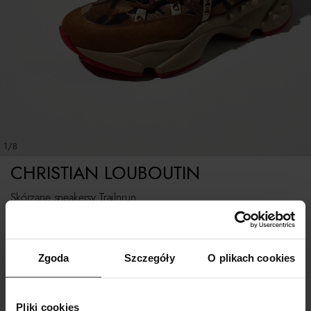
1/8
CHRISTIAN LOUBOUTIN
Skórzane sneakersy Trailnrun
Rozmiarówka standardowa.
Zgoda
Szczegóły
O plikach cookies
Tabela rozmiarów
WYBIERZ ROZMIAR
Pliki cookies