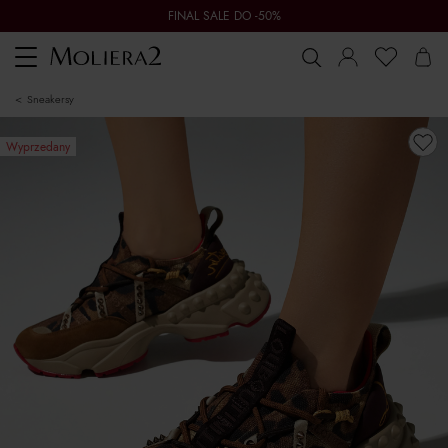
FINAL SALE DO -50%
Toggle
navigation
sneakersy
Wyprzedany