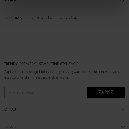
Materiał
CHRISTIAN LOUBOUTIN
zobacz inne produkty
TRENDY, PREMIERY I KOMPLETNE STYLIZACJE
Zapisz się do naszego biuletynu, aby otrzymywać informacje o nowościach,
ekskluzywne oferty i inspiracje stylistyczne.
ZAPISZ
Twój adres e-mail
O NAS
POMOC