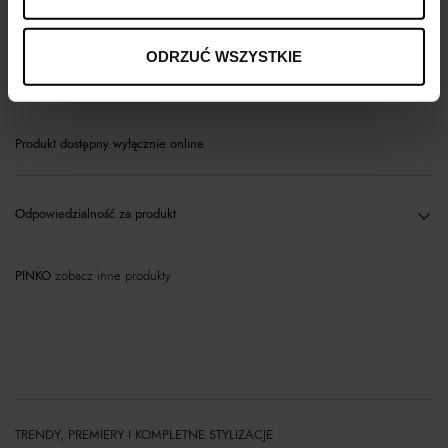
Opis produktu
ODRZUĆ WSZYSTKIE
Materiał
Produkt dostępny wyłącznie online
Odpowiedzialność za produkt
PINKO
zobacz inne produkty
TRENDY, PREMIERY I KOMPLETNE STYLIZACJE