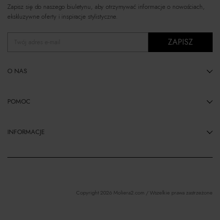
Zapisz się do naszego biuletynu, aby otrzymywać informacje o nowościach,
ekskluzywne oferty i inspiracje stylistyczne.
ZAPISZ
Twój adres e-mail
O NAS
POMOC
INFORMACJE
Copyright 2026 Moliera2.com / Wszelkie prawa zastrzeżone