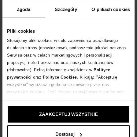
WYBIERZ ROZMIAR
Zgoda
Szczegóły
O plikach cookies
DODAJ DO KOSZYKA
Pliki cookies
Dostawa
od 0 zł
Stosujemy pliki cookies w celu zapewnienia prawidłowego
działania strony (obowiązkowe), podnoszenia jakości naszego
Serwisu oraz w celach marketingowych i personalizacji
14 dni na zwrot towaru
propozycji i ofert przez nas oraz naszych kontrahentów
(dobrowolne). Pełną informację znajdziesz w
Polityce
+221 punktów
zyskujesz w Klubie Korzyści
Sprawdź
prywatności
oraz
Polityce Cookies
. Klikając "Akceptuję
wszystkie" wyrażasz zgodę na stosowanie przez nas
wszystkich cookies. Jeśli chcesz ustawić własne preferencje
Kup teraz, Zapłać później!
stosowania cookies, kliknij "Dostosuj" i zastosuj własne
ustawienia prywatności.
Produkt partnerski
Moliera2
ZAAKCEPTUJ WSZYSTKIE
Dostosuj