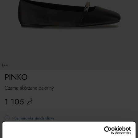
1/4
PINKO
Czarne skórzane baleriny
1 105
zł
Rozmiarówka standardowa.
Tabela rozmiarów