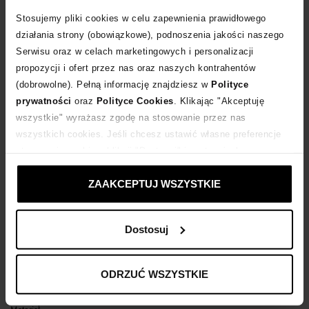
Stosujemy pliki cookies w celu zapewnienia prawidłowego
POWIADOM O DOSTAWIE
działania strony (obowiązkowe), podnoszenia jakości naszego
Serwisu oraz w celach marketingowych i personalizacji
propozycji i ofert przez nas oraz naszych kontrahentów
Dostawa
od 0 zł
(dobrowolne). Pełną informację znajdziesz w
Polityce
prywatności
oraz
Polityce Cookies
. Klikając "Akceptuję
14 dni na zwrot towaru
wszystkie" wyrażasz zgodę na stosowanie przez nas
wszystkich cookies. Jeśli chcesz ustawić własne preferencje
stosowania cookies, kliknij "Dostosuj" i zastosuj własne
+258 punktów
zyskujesz w Klubie Korzyści
Sprawdź
ustawienia prywatności.
ZAAKCEPTUJ WSZYSTKIE
Kup teraz, Zapłać później!
Dostosuj
Opis produktu
ODRZUĆ WSZYSTKIE