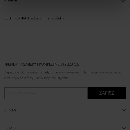
Materiał
SELF PORTRAIT
zobacz inne produkty
TRENDY, PREMIERY I KOMPLETNE STYLIZACJE
Zapisz się do naszego biuletynu, aby otrzymywać informacje o nowościach,
ekskluzywne oferty i inspiracje stylistyczne.
ZAPISZ
Twój adres e-mail
O NAS
POMOC