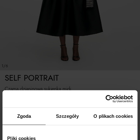
1/6
SELF PORTRAIT
Czarna dzianinowa sukienka midi
Rozmiarówka standardowa. Jesteś pomiędzy? Wybierz większy rozmiar.
Zgoda
Szczegóły
O plikach cookies
Tabela rozmiarów
WYBIERZ ROZMIAR
Pliki cookies