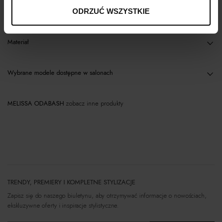
Opis produktu
ODRZUĆ WSZYSTKIE
Materiał
Wybrane modele dostępne w salonach
MELISSA ODABASH
zobacz inne produkty
TRENDY, PREMIERY I KOMPLETNE STYLIZACJE
Zapisz się do naszego biuletynu, aby otrzymywać informacje o nowościach,
ekskluzywne oferty i inspiracje stylistyczne.