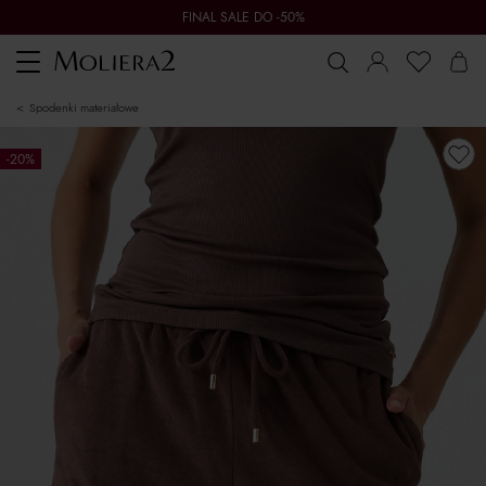
FINAL SALE DO -50%
Toggle
navigation
spodenki materiałowe
-20%