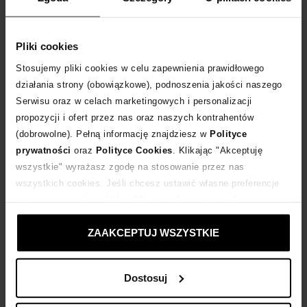
Rozmiarówka standardowa.
Tabela rozmiarów
Pliki cookies
WYBIERZ ROZMIAR
Stosujemy pliki cookies w celu zapewnienia prawidłowego
działania strony (obowiązkowe), podnoszenia jakości naszego
DODAJ DO KOSZYKA
Serwisu oraz w celach marketingowych i personalizacji
propozycji i ofert przez nas oraz naszych kontrahentów
Dostawa
od 0 zł
(dobrowolne). Pełną informację znajdziesz w
Polityce
prywatności
oraz
Polityce Cookies
. Klikając "Akceptuję
wszystkie" wyrażasz zgodę na stosowanie przez nas
14 dni na zwrot towaru
wszystkich cookies. Jeśli chcesz ustawić własne preferencje
stosowania cookies, kliknij "Dostosuj" i zastosuj własne
+128 punktów
zyskujesz w Klubie Korzyści
Sprawdź
ustawienia prywatności.
ZAAKCEPTUJ WSZYSTKIE
Kup teraz, Zapłać później!
Dostosuj