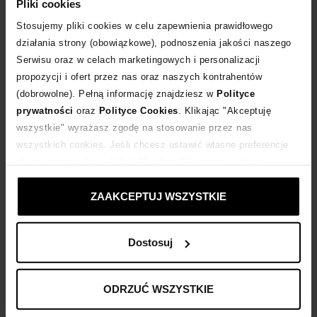
Pliki cookies
POWIADOM O DOSTAWIE
Stosujemy pliki cookies w celu zapewnienia prawidłowego
działania strony (obowiązkowe), podnoszenia jakości naszego
Dostawa
od 0 zł
Serwisu oraz w celach marketingowych i personalizacji
propozycji i ofert przez nas oraz naszych kontrahentów
14 dni na zwrot towaru
(dobrowolne). Pełną informację znajdziesz w
Polityce
prywatności
oraz
Polityce Cookies
. Klikając "Akceptuję
wszystkie" wyrażasz zgodę na stosowanie przez nas
+59 punktów
zyskujesz w Klubie Korzyści
Sprawdź
wszystkich cookies. Jeśli chcesz ustawić własne preferencje
stosowania cookies, kliknij "Dostosuj" i zastosuj własne
Kup teraz, Zapłać później!
ustawienia prywatności.
ZAAKCEPTUJ WSZYSTKIE
Dostosuj
Opis produktu
Materiał
ODRZUĆ WSZYSTKIE