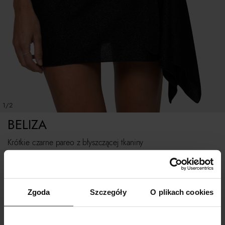
1/2
BELIZA
Krótkie czarne pareo z błyszczącej tkaniny
Tabela rozmiarów
ROZMIAR UNIWERSALNY
Zgoda
Szczegóły
O plikach cookies