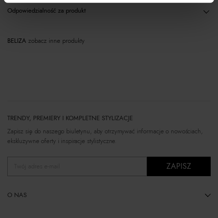
Odpowiedzialność za produkt
BELIZA
zobacz inne produkty
TRENDY, PREMIERY I KOMPLETNE STYLIZACJE
Zapisz się do naszego biuletynu, aby otrzymywać informacje o nowościach,
ekskluzywne oferty i inspiracje stylistyczne.
ZAPISZ
Twój adres e-mail
O NAS