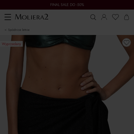
FINAL SALE DO -50%
Toggle
navigation
spódnice letnie
Wyprzedany