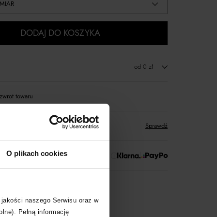
MIAR
DODAJ DO KOSZYKA
od 0 zł
zwrot towaru
któw
zyskujesz w Klubie Korzyści
Sprawdź
O plikach cookies
 Zapłać później!
rtnerski
Moliera2
 jakości naszego Serwisu oraz w
olne). Pełną informację