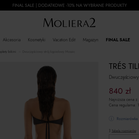
FINAL SALE | DODATKOWE -10% NA WYBRANE PRODUKTY
Akcesoria
Kosmetyki
Vacation Edit
Magazyn
FINAL SALE
mplety bikini
Dwuczęściowy strój kąpielowy Mosaic
TRÉS TI
Dwuczęściowy 
840
zł
Najniższa cena z
Cena regularna:
Rozmiarówka 
Tabela rozmiarów