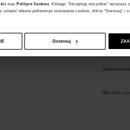
ości
oraz
Polityce Cookies
. Klikając "Akceptuję wszystkie" wyrażasz 
z ustawić własne preferencje stosowania cookies, kliknij "Dostosuj" i 
Opis produktu
Materiał
IE
Dostosuj
ZAA
Produkt dostępny 
Odpowiedzialność
TRÉS TILDA
zobac