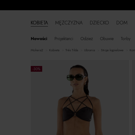
KOBIETA
MĘŻCZYZNA
DZIECKO
DOM
Nowości
Projektanci
Odzież
Obuwie
Torby
moliera2
kobieta
Trés Tilda
ubrania
stroje kąpielowe
ko
-30%