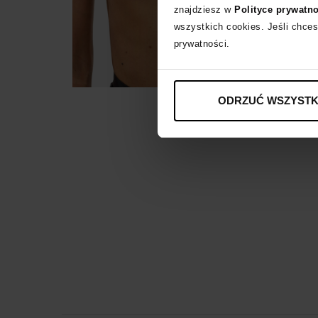
znajdziesz w
Polityce prywatn
wszystkich cookies. Jeśli chces
prywatności.
ODRZUĆ WSZYSTK