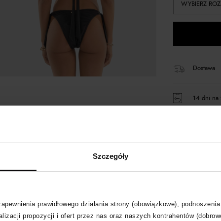
WYBIERZ ROZ
Dostawa
14 dni na 
+168 pun
Szczegóły
Kup teraz,
Produkt pa
 zapewnienia prawidłowego działania strony (obowiązkowe), podnoszenia
lizacji propozycji i ofert przez nas oraz naszych kontrahentów (dobrow