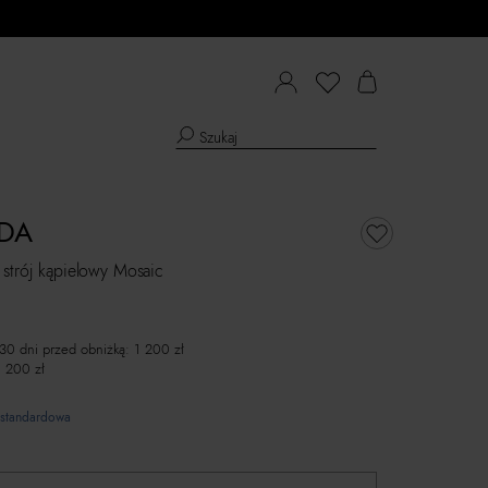
LDA
strój kąpielowy Mosaic
 30 dni przed obniżką:
1 200
zł
1 200
zł
standardowa