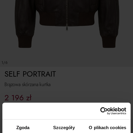
1/6
SELF PORTRAIT
Brązowa skórzana kurtka
2 196
zł
Najniższa cena z 30 dni przed obniżką:
2 562
zł
Cena regularna:
3 660
zł
Rozmiarówka standardowa. Jesteś pomiędzy? Wybierz większy rozmiar.
Zgoda
Szczegóły
O plikach cookies