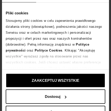
Tabela rozmiarów
WYBIERZ ROZMIAR
Pliki cookies
Stosujemy pliki cookies w celu zapewnienia prawidłowego
DODAJ DO KOSZYKA
działania strony (obowiązkowe), podnoszenia jakości naszego
Serwisu oraz w celach marketingowych i personalizacji
propozycji i ofert przez nas oraz naszych kontrahentów
Dostawa
od 0 zł
(dobrowolne). Pełną informację znajdziesz w
Polityce
prywatności
oraz
Polityce Cookies
. Klikając "Akceptuję
14 dni na zwrot towaru
wszystkie" wyrażasz zgodę na stosowanie przez nas
wszystkich cookies. Jeśli chcesz ustawić własne preferencje
stosowania cookies, kliknij "Dostosuj" i zastosuj własne
+439 punktów
zyskujesz w Klubie Korzyści
Sprawdź
ustawienia prywatności.
ZAAKCEPTUJ WSZYSTKIE
Kup teraz, Zapłać później!
Dostosuj
Opis produktu