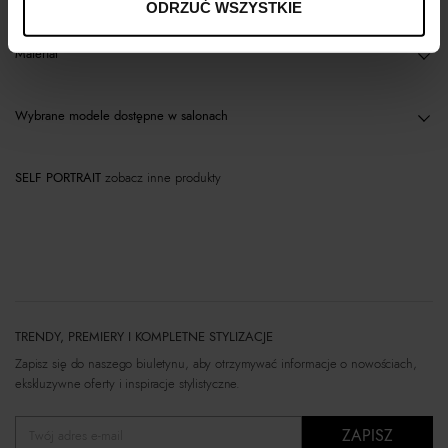
ODRZUĆ WSZYSTKIE
Materiał
Wybrane modele dostępne w salonach
SELF PORTRAIT
zobacz inne produkty
TRENDY, PREMIERY I KOMPLETNE STYLIZACJE
Zapisz się do naszego biuletynu, aby otrzymywać informacje o nowościach,
ekskluzywne oferty i inspiracje stylistyczne.
ZAPISZ
Twój adres e-mail