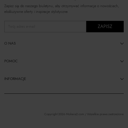
Zapisz się do naszego biuletynu, aby otrzymywać informacje o nowościach,
ekskluzywne oferty i inspiracje stylistyczne.
ZAPISZ
Twój adres e-mail
O NAS
POMOC
INFORMACJE
Copyright 2026 Moliera2.com / Wszelkie prawa zastrzeżone