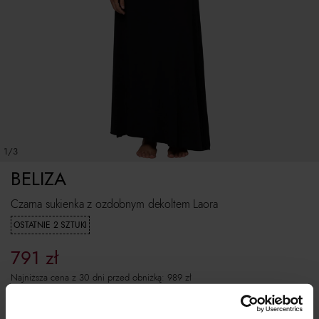
1/3
BELIZA
Czarna sukienka z ozdobnym dekoltem Laora
OSTATNIE 2 SZTUKI
791
zł
Najniższa cena z 30 dni przed obniżką:
989
zł
Cena regularna:
989
zł