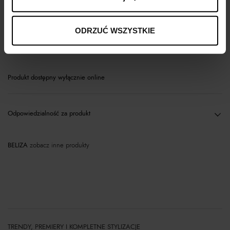
Opis produktu
ODRZUĆ WSZYSTKIE
Materiał
Produkt dostępny wyłącznie online
Odpowiedzialność za produkt
BELIZA
zobacz inne produkty
TRENDY, PREMIERY I KOMPLETNE STYLIZACJE