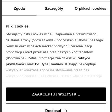
Rozmiarówka standardowa
Zgoda
Szczegóły
O plikach cookies
Tabela rozmiarów
WYBIERZ ROZMIAR
Pliki cookies
DODAJ DO KOSZYKA
Stosujemy pliki cookies w celu zapewnienia prawidłowego
działania strony (obowiązkowe), podnoszenia jakości naszego
Serwisu oraz w celach marketingowych i personalizacji
Dostawa
od 0 zł
propozycji i ofert przez nas oraz naszych kontrahentów
(dobrowolne). Pełną informację znajdziesz w
Polityce
14 dni na zwrot towaru
prywatności
oraz
Polityce Cookies
. Klikając "Akceptuję
wszystkie" wyrażasz zgodę na stosowanie przez nas
wszystkich cookies. Jeśli chcesz ustawić własne preferencje
+158 punktów
zyskujesz w Klubie Korzyści
Sprawdź
stosowania cookies, kliknij "Dostosuj" i zastosuj własne
ustawienia prywatności.
Kup teraz, Zapłać później!
ZAAKCEPTUJ WSZYSTKIE
Dostosuj