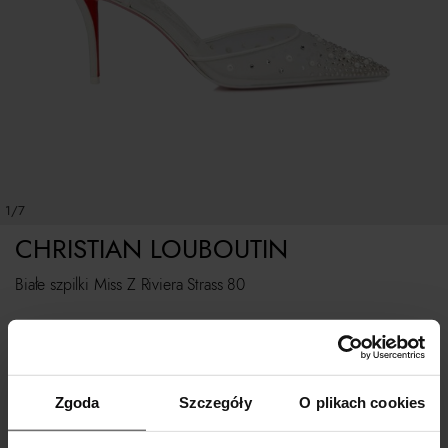
1/7
CHRISTIAN LOUBOUTIN
Białe szpilki Miss Z Riviera Strass 80
Rozmiarówka standardowa.
Tabela rozmiarów
Zgoda
Szczegóły
O plikach cookies
WYBIERZ ROZMIAR