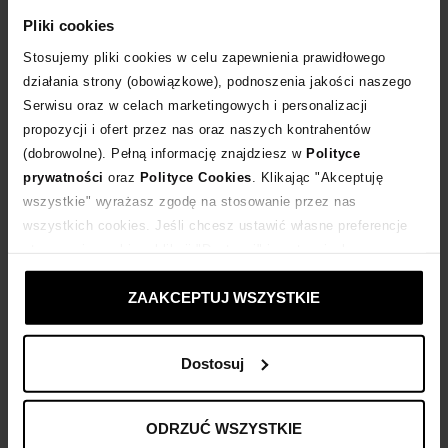
Pliki cookies
POWIADOM O DOSTAWIE
Stosujemy pliki cookies w celu zapewnienia prawidłowego
działania strony (obowiązkowe), podnoszenia jakości naszego
Dostawa
od 0 zł
Serwisu oraz w celach marketingowych i personalizacji
propozycji i ofert przez nas oraz naszych kontrahentów
(dobrowolne). Pełną informację znajdziesz w
Polityce
14 dni na zwrot towaru
prywatności
oraz
Polityce Cookies
. Klikając "Akceptuję
wszystkie" wyrażasz zgodę na stosowanie przez nas
wszystkich cookies. Jeśli chcesz ustawić własne preferencje
+864 punktów
zyskujesz w Klubie Korzyści
Sprawdź
stosowania cookies, kliknij "Dostosuj" i zastosuj własne
ustawienia prywatności.
Kup teraz, Zapłać później!
ZAAKCEPTUJ WSZYSTKIE
Dostosuj
Opis produktu
ODRZUĆ WSZYSTKIE