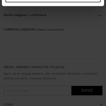
Materiał
Sposób pielęgnacji i użytkowania
CHRISTIAN LOUBOUTIN
zobacz inne produkty
TRENDY, PREMIERY I KOMPLETNE STYLIZACJE
Zapisz się do naszego biuletynu, aby otrzymywać informacje o nowościach,
ekskluzywne oferty i inspiracje stylistyczne.
ZAPISZ
Twój adres e-mail
O NAS