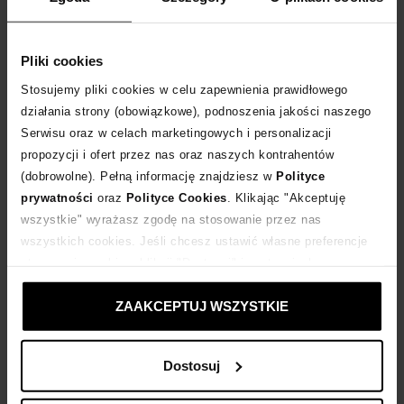
Rozmiarówka standardowa. Polecamy jednak kupować o 1 rozmiar większe.
Tabela rozmiarów
Pliki cookies
WYBIERZ ROZMIAR
Stosujemy pliki cookies w celu zapewnienia prawidłowego
działania strony (obowiązkowe), podnoszenia jakości naszego
DODAJ DO KOSZYKA
Serwisu oraz w celach marketingowych i personalizacji
propozycji i ofert przez nas oraz naszych kontrahentów
Dostawa
od 0 zł
(dobrowolne). Pełną informację znajdziesz w
Polityce
prywatności
oraz
Polityce Cookies
. Klikając "Akceptuję
wszystkie" wyrażasz zgodę na stosowanie przez nas
14 dni na zwrot towaru
wszystkich cookies. Jeśli chcesz ustawić własne preferencje
stosowania cookies, kliknij "Dostosuj" i zastosuj własne
+434 punktów
zyskujesz w Klubie Korzyści
Sprawdź
ustawienia prywatności.
ZAAKCEPTUJ WSZYSTKIE
Kup teraz, Zapłać później!
Dostosuj