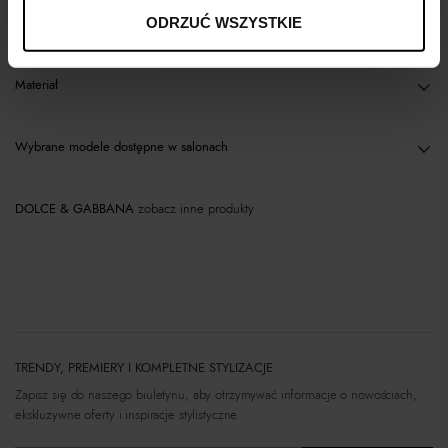
Opis produktu
ODRZUĆ WSZYSTKIE
Materiał
Wybrane modele dostępne w salonach
DOLCE & GABBANA
zobacz inne produkty
TRENDY, PREMIERY I KOMPLETNE STYLIZACJE
Zapisz się do naszego biuletynu, aby otrzymywać informacje o nowościach,
ekskluzywne oferty i inspiracje stylistyczne.