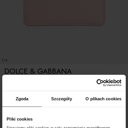
1/4
DOLCE & GABBANA
Różowe etui na karty Dauphine
Zgoda
Szczegóły
O plikach cookies
ROZMIAR UNIWERSALNY
Pliki cookies
POWIADOM O DOSTAWIE
Stosujemy pliki cookies w celu zapewnienia prawidłowego