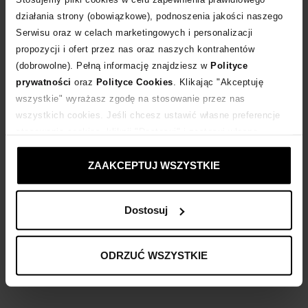
działania strony (obowiązkowe), podnoszenia jakości naszego
Serwisu oraz w celach marketingowych i personalizacji
Dostawa
od 0 zł
propozycji i ofert przez nas oraz naszych kontrahentów
(dobrowolne). Pełną informację znajdziesz w
Polityce
14 dni na zwrot towaru
prywatności
oraz
Polityce Cookies
. Klikając "Akceptuję
wszystkie" wyrażasz zgodę na stosowanie przez nas
wszystkich cookies. Jeśli chcesz ustawić własne preferencje
+140 punktów
zyskujesz w Klubie Korzyści
Sprawdź
stosowania cookies, kliknij "Dostosuj" i zastosuj własne
ustawienia prywatności.
Kup teraz, Zapłać później!
ZAAKCEPTUJ WSZYSTKIE
Dostosuj
Opis produktu
ODRZUĆ WSZYSTKIE
Materiał