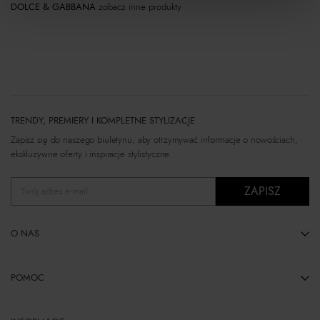
DOLCE & GABBANA
zobacz inne produkty
TRENDY, PREMIERY I KOMPLETNE STYLIZACJE
Zapisz się do naszego biuletynu, aby otrzymywać informacje o nowościach,
ekskluzywne oferty i inspiracje stylistyczne.
ZAPISZ
Twój adres e-mail
O NAS
POMOC