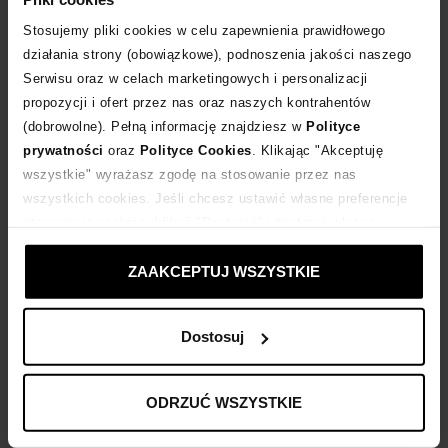
Stosujemy pliki cookies w celu zapewnienia prawidłowego
Dostawa
od 0 zł
działania strony (obowiązkowe), podnoszenia jakości naszego
Serwisu oraz w celach marketingowych i personalizacji
propozycji i ofert przez nas oraz naszych kontrahentów
14 dni na zwrot towaru
(dobrowolne). Pełną informację znajdziesz w
Polityce
prywatności
oraz
Polityce Cookies
. Klikając "Akceptuję
+498 punktów
zyskujesz w Klubie Korzyści
Sprawdź
wszystkie" wyrażasz zgodę na stosowanie przez nas
wszystkich cookies. Jeśli chcesz ustawić własne preferencje
stosowania cookies, kliknij "Dostosuj" i zastosuj własne
Kup teraz, Zapłać później!
ustawienia prywatności.
ZAAKCEPTUJ WSZYSTKIE
Produkt partnerski
Moliera2
Dostosuj
Opis produktu
ODRZUĆ WSZYSTKIE