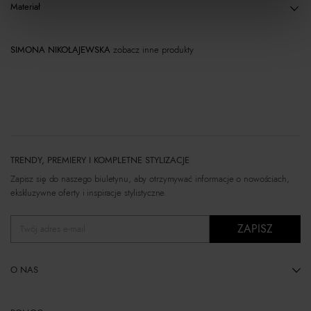
Materiał
SIMONA NIKOŁAJEWSKA
zobacz inne produkty
TRENDY, PREMIERY I KOMPLETNE STYLIZACJE
Zapisz się do naszego biuletynu, aby otrzymywać informacje o nowościach,
ekskluzywne oferty i inspiracje stylistyczne.
ZAPISZ
Twój adres e-mail
O NAS