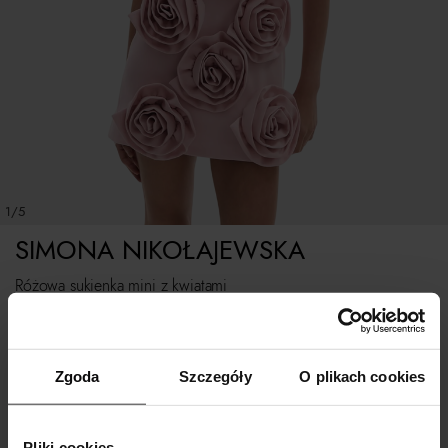
1/5
SIMONA NIKOŁAJEWSKA
Różowa sukienka mini z kwiatami
WYBIERZ ROZMIAR
Zgoda
Szczegóły
O plikach cookies
POWIADOM O DOSTAWIE
Pliki cookies