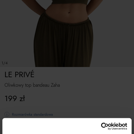
1/4
LE PRIVÉ
Oliwkowy top bandeau Zaha
199
zł
Rozmiarówka standardowa
Tabela rozmiarów