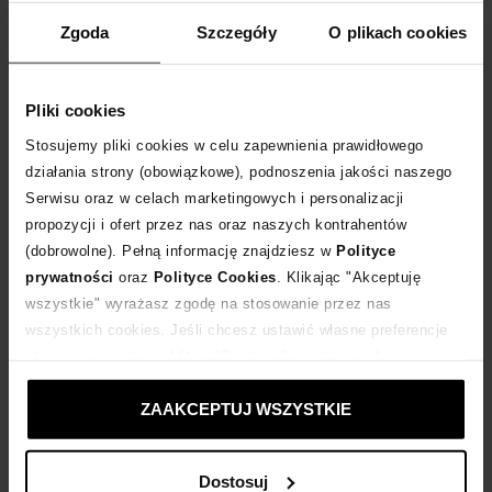
WYBIERZ ROZMIAR
Zgoda
Szczegóły
O plikach cookies
DODAJ DO KOSZYKA
Pliki cookies
Dostawa
od 0 zł
Stosujemy pliki cookies w celu zapewnienia prawidłowego
działania strony (obowiązkowe), podnoszenia jakości naszego
Serwisu oraz w celach marketingowych i personalizacji
14 dni na zwrot towaru
propozycji i ofert przez nas oraz naszych kontrahentów
(dobrowolne). Pełną informację znajdziesz w
Polityce
+40 punktów
zyskujesz w Klubie Korzyści
Sprawdź
prywatności
oraz
Polityce Cookies
. Klikając "Akceptuję
wszystkie" wyrażasz zgodę na stosowanie przez nas
wszystkich cookies. Jeśli chcesz ustawić własne preferencje
Kup teraz, Zapłać później!
stosowania cookies, kliknij "Dostosuj" i zastosuj własne
ustawienia prywatności.
Produkt partnerski
Moliera2
ZAAKCEPTUJ WSZYSTKIE
Dostosuj