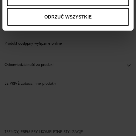
Opis produktu
ODRZUĆ WSZYSTKIE
Materiał
Produkt dostępny wyłącznie online
Odpowiedzialność za produkt
LE PRIVÉ
zobacz inne produkty
TRENDY, PREMIERY I KOMPLETNE STYLIZACJE