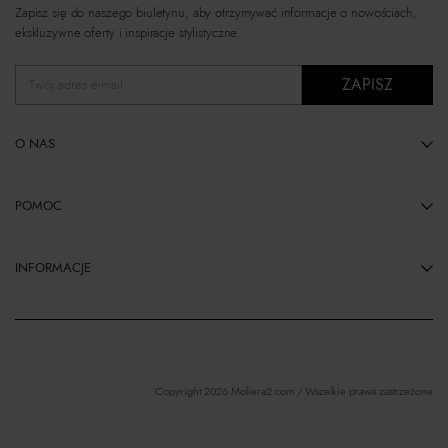
Zapisz się do naszego biuletynu, aby otrzymywać informacje o nowościach,
ekskluzywne oferty i inspiracje stylistyczne.
ZAPISZ
Twój adres e-mail
O NAS
POMOC
INFORMACJE
Copyright 2026 Moliera2.com / Wszelkie prawa zastrzeżone