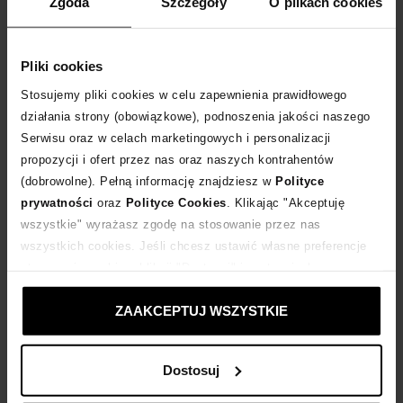
Zgoda
Szczegóły
O plikach cookies
DODAJ DO KOSZYKA
Dostawa
od 0 zł
Pliki cookies
Stosujemy pliki cookies w celu zapewnienia prawidłowego
14 dni na zwrot towaru
działania strony (obowiązkowe), podnoszenia jakości naszego
Serwisu oraz w celach marketingowych i personalizacji
propozycji i ofert przez nas oraz naszych kontrahentów
+268 punktów
zyskujesz w Klubie Korzyści
Sprawdź
(dobrowolne). Pełną informację znajdziesz w
Polityce
prywatności
oraz
Polityce Cookies
. Klikając "Akceptuję
wszystkie" wyrażasz zgodę na stosowanie przez nas
Kup teraz, Zapłać później!
wszystkich cookies. Jeśli chcesz ustawić własne preferencje
stosowania cookies, kliknij "Dostosuj" i zastosuj własne
Produkt partnerski
Moliera2
ustawienia prywatności.
ZAAKCEPTUJ WSZYSTKIE
Opis produktu
Dostosuj