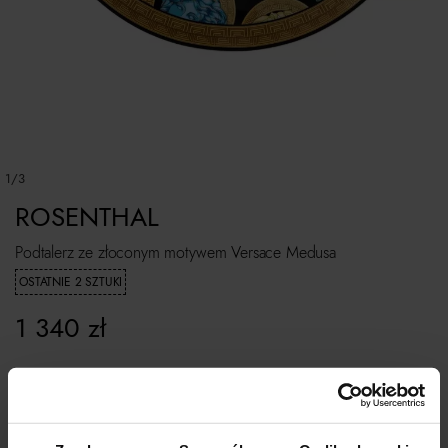
1/3
ROSENTHAL
Podtalerz ze złoconym motywem Versace Medusa
OSTATNIE 2 SZTUKI
1 340
zł
ROZMIAR UNIWERSALNY