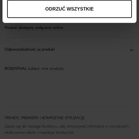
Materiał
ODRZUĆ WSZYSTKIE
Produkt dostępny wyłącznie online
Odpowiedzialność za produkt
ROSENTHAL
zobacz inne produkty
TRENDY, PREMIERY I KOMPLETNE STYLIZACJE
Zapisz się do naszego biuletynu, aby otrzymywać informacje o nowościach,
ekskluzywne oferty i inspiracje stylistyczne.