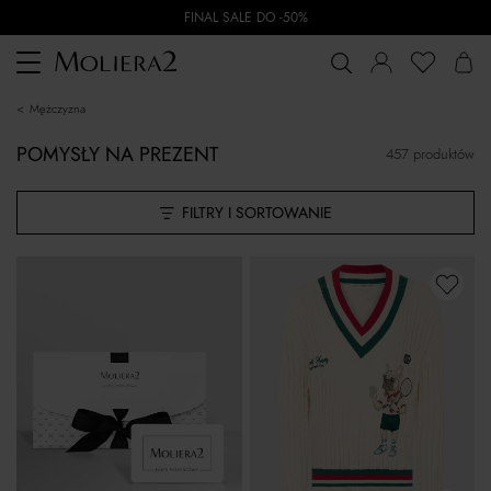
FINAL SALE DO -50%
Toggle
navigation
mężczyzna
POMYSŁY NA PREZENT
457 produktów
FILTRY I SORTOWANIE