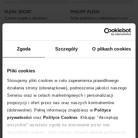
PHILIPP PLEIN
PLEIN SPORT
Torba podróżna z żakardowym monogramem
Czarna czapka z daszkiem
8 020
zł
430
zł
Zgoda
Szczegóły
O plikach cookies
Pliki cookies
Stosujemy pliki cookies w celu zapewnienia prawidłowego
działania strony (obowiązkowe), podnoszenia jakości naszego
Serwisu oraz w celach marketingowych i personalizacji
propozycji i ofert przez nas oraz naszych kontrahentów
(dobrowolne). Pełną informację znajdziesz w
Polityce
Nowość
Nowość
prywatności
oraz
Polityce Cookies
. Klikając "Akceptuję
wszystkie" wyrażasz zgodę na stosowanie przez nas
PHILIPP PLEIN
PHILIPP PLEIN
wszystkich cookies. Jeśli chcesz ustawić własne preferencje
Czarna skórzana torba na laptopa Cocco
Czarna skórzana torebka Cocco