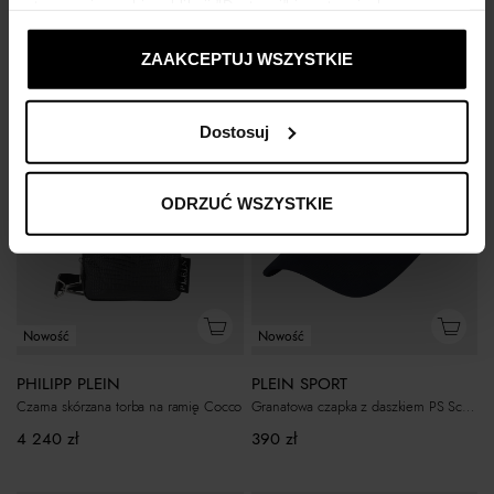
stosowania cookies, kliknij "Dostosuj" i zastosuj własne
7 170
zł
3 690
zł
ustawienia prywatności.
ZAAKCEPTUJ WSZYSTKIE
Dostosuj
ODRZUĆ WSZYSTKIE
Nowość
Nowość
PHILIPP PLEIN
PLEIN SPORT
Czarna skórzana torba na ramię Cocco
Granatowa czapka z daszkiem PS Scratch
4 240
zł
390
zł