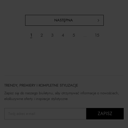
NASTĘPNA
1
2
3
4
5
...
15
TRENDY, PREMIERY I KOMPLETNE STYLIZACJE
Zapisz się do naszego biuletynu, aby otrzymywać informacje o nowościach,
ekskluzywne oferty i inspiracje stylistyczne.
ZAPISZ
Twój adres e-mail