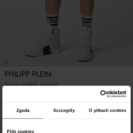
1/5
PHILIPP PLEIN
Beżowe spodenki jeansowe
Rozmiarówka standardowa.
Zgoda
Szczegóły
O plikach cookies
Tabela rozmiarów
WYBIERZ ROZMIAR
Pliki cookies