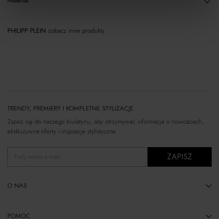
Materiał
PHILIPP PLEIN
zobacz inne produkty
TRENDY, PREMIERY I KOMPLETNE STYLIZACJE
Zapisz się do naszego biuletynu, aby otrzymywać informacje o nowościach,
ekskluzywne oferty i inspiracje stylistyczne.
ZAPISZ
Twój adres e-mail
O NAS
POMOC