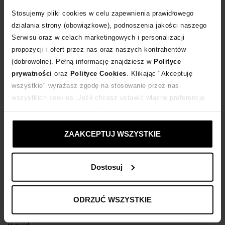
Stosujemy pliki cookies w celu zapewnienia prawidłowego
POWIADOM O DOSTAWIE
działania strony (obowiązkowe), podnoszenia jakości naszego
Serwisu oraz w celach marketingowych i personalizacji
propozycji i ofert przez nas oraz naszych kontrahentów
Dostawa
od 0 zł
(dobrowolne). Pełną informację znajdziesz w
Polityce
prywatności
oraz
Polityce Cookies
. Klikając "Akceptuję
14 dni na zwrot towaru
wszystkie" wyrażasz zgodę na stosowanie przez nas
wszystkich cookies. Jeśli chcesz ustawić własne preferencje
stosowania cookies, kliknij "Dostosuj" i zastosuj własne
+210 punktów
zyskujesz w Klubie Korzyści
Sprawdź
ustawienia prywatności.
ZAAKCEPTUJ WSZYSTKIE
Kup teraz, Zapłać później!
Dostosuj
Opis produktu
ODRZUĆ WSZYSTKIE