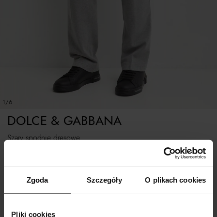
1/6
DOLCE & GABBANA
Szary spodnie dresowe
Rozmiarówka standardowa
Zgoda
Szczegóły
O plikach cookies
Tabela rozmiarów
WYBIERZ ROZMIAR
Pliki cookies