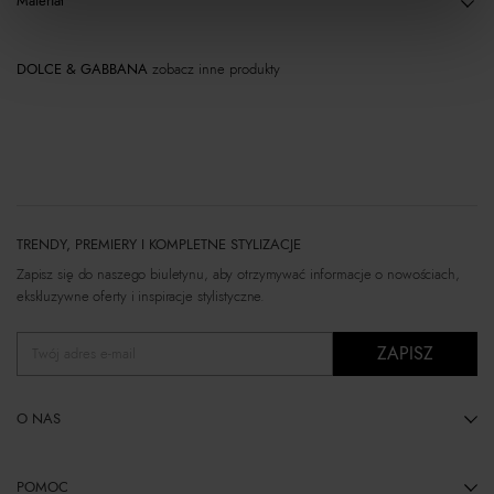
Materiał
DOLCE & GABBANA
zobacz inne produkty
TRENDY, PREMIERY I KOMPLETNE STYLIZACJE
Zapisz się do naszego biuletynu, aby otrzymywać informacje o nowościach,
ekskluzywne oferty i inspiracje stylistyczne.
ZAPISZ
Twój adres e-mail
O NAS
POMOC