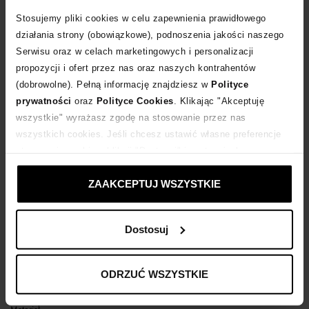
Stosujemy pliki cookies w celu zapewnienia prawidłowego
POWIADOM O DOSTAWIE
działania strony (obowiązkowe), podnoszenia jakości naszego
Serwisu oraz w celach marketingowych i personalizacji
propozycji i ofert przez nas oraz naszych kontrahentów
Dostawa
od 0 zł
(dobrowolne). Pełną informację znajdziesz w
Polityce
prywatności
oraz
Polityce Cookies
. Klikając "Akceptuję
14 dni na zwrot towaru
wszystkie" wyrażasz zgodę na stosowanie przez nas
wszystkich cookies. Jeśli chcesz ustawić własne preferencje
stosowania cookies, kliknij "Dostosuj" i zastosuj własne
+348 punktów
zyskujesz w Klubie Korzyści
Sprawdź
ustawienia prywatności.
ZAAKCEPTUJ WSZYSTKIE
Kup teraz, Zapłać później!
Dostosuj
Opis produktu
ODRZUĆ WSZYSTKIE