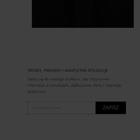
TRENDY, PREMIERY I KOMPLETNE STYLIZACJE
Zapisz się do naszego biuletynu, aby otrzymywać
informacje o nowościach, ekskluzywne oferty i inspiracje
stylistyczne.
ZAPISZ
Twój adres e-mail