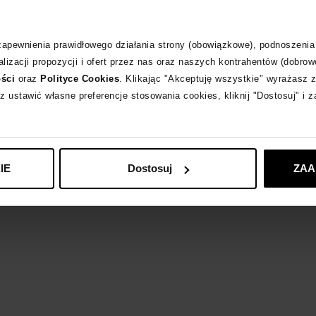
Materiał
 zapewnienia prawidłowego działania strony (obowiązkowe), podnoszenia
lizacji propozycji i ofert przez nas oraz naszych kontrahentów (dobrow
Produkt dostępny 
ości
oraz
Polityce Cookies
. Klikając "Akceptuję wszystkie" wyrażasz 
z ustawić własne preferencje stosowania cookies, kliknij "Dostosuj" i 
KENZO
zobacz in
IE
Dostosuj
ZAA