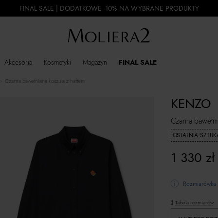
FINAL SALE | DODATKOWE -10% NA WYBRANE PRODUKTY
Akcesoria
Kosmetyki
Magazyn
FINAL SALE
Czarna bawełniana koszula z haftem
KENZO
Czarna bawełni
OSTATNIA SZTUK
1 330
zł
Rozmiarówka 
Tabela rozmiarów