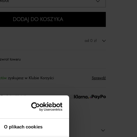
MIAR
DODAJ DO KOSZYKA
od 0 zł
zwrot towaru
któw
zyskujesz w Klubie Korzyści
Sprawdź
 Zapłać później!
O plikach cookies