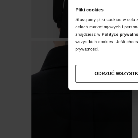
Pliki cookies
Stosujemy pliki cookies w celu
celach marketingowych i persona
znajdziesz w
Polityce prywatn
wszystkich cookies. Jeśli chces
prywatności.
ODRZUĆ WSZYSTK