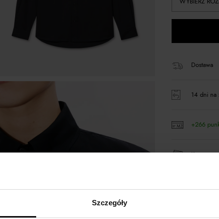
WYBIERZ ROZ
Dostawa
14 dni na 
+266 pun
Kup teraz,
Szczegóły
Opis produktu