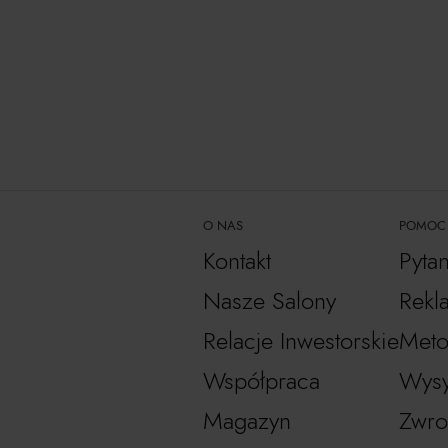
O NAS
POMOC
Kontakt
Pyta
Nasze Salony
Rekl
Relacje Inwestorskie
Meto
Współpraca
Wysy
Magazyn
Zwro