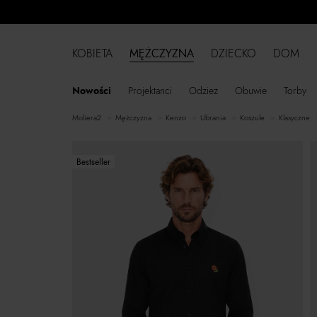
KOBIETA
MĘŻCZYZNA
DZIECKO
DOM
Nowości
Projektanci
Odzież
Obuwie
Torby
moliera2
mężczyzna
Kenzo
ubrania
koszule
klasyczne
Bestseller