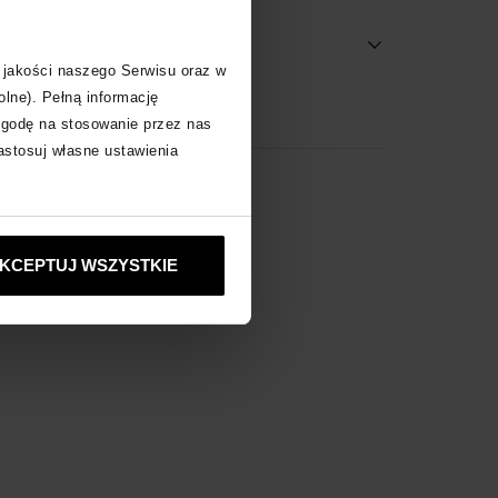
 jakości naszego Serwisu oraz w
olne). Pełną informację
wyłącznie online
zgodę na stosowanie przez nas
zastosuj własne ustawienia
ne produkty
KCEPTUJ WSZYSTKIE