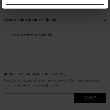
Materiał
Wybrane modele dostępne w salonach
PHILIPP PLEIN
zobacz inne produkty
TRENDY, PREMIERY I KOMPLETNE STYLIZACJE
Zapisz się do naszego biuletynu, aby otrzymywać informacje o nowościach,
ekskluzywne oferty i inspiracje stylistyczne.
ZAPISZ
Twój adres e-mail