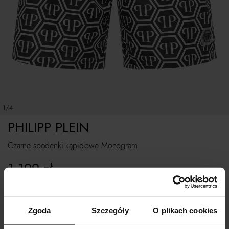
1/4
PHILIPP PLEIN
Czarne spodenki kąpielowe Monogram
1 199
zł
Rozmiarówka standardowa.
Zgoda
Szczegóły
O plikach cookies
Tabela rozmiarów