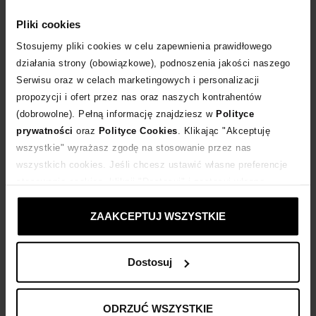
WYBIERZ ROZMIAR
Pliki cookies
DODAJ DO KOSZYKA
Stosujemy pliki cookies w celu zapewnienia prawidłowego
działania strony (obowiązkowe), podnoszenia jakości naszego
Serwisu oraz w celach marketingowych i personalizacji
Dostawa
od 0 zł
propozycji i ofert przez nas oraz naszych kontrahentów
(dobrowolne). Pełną informację znajdziesz w
Polityce
14 dni na zwrot towaru
prywatności
oraz
Polityce Cookies
. Klikając "Akceptuję
wszystkie" wyrażasz zgodę na stosowanie przez nas
wszystkich cookies. Jeśli chcesz ustawić własne preferencje
+240 punktów
zyskujesz w Klubie Korzyści
Sprawdź
stosowania cookies, kliknij "Dostosuj" i zastosuj własne
ustawienia prywatności.
Kup teraz, Zapłać później!
ZAAKCEPTUJ WSZYSTKIE
Dostosuj
Opis produktu
ODRZUĆ WSZYSTKIE