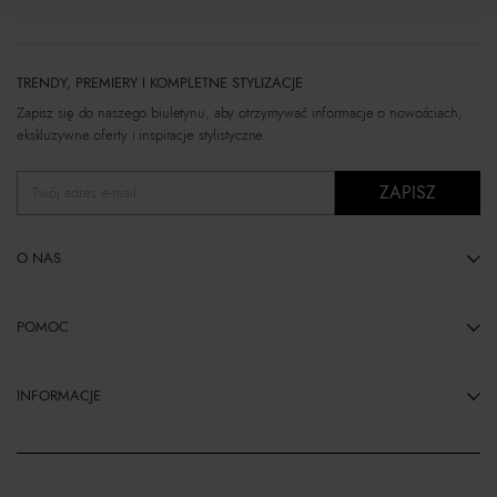
TRENDY, PREMIERY I KOMPLETNE STYLIZACJE
Zapisz się do naszego biuletynu, aby otrzymywać informacje o nowościach,
ekskluzywne oferty i inspiracje stylistyczne.
ZAPISZ
Twój adres e-mail
O NAS
POMOC
INFORMACJE