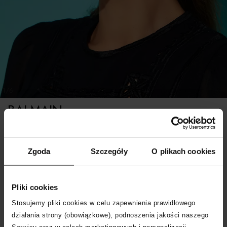
1/6
BALMAIN
Tytanowe okulary przeciwsłoneczne Officier
Zgoda
Szczegóły
O plikach cookies
ROZMIAR UNIWERSALNY
Pliki cookies
Stosujemy pliki cookies w celu zapewnienia prawidłowego
POWIADOM O DOSTAWIE
działania strony (obowiązkowe), podnoszenia jakości naszego