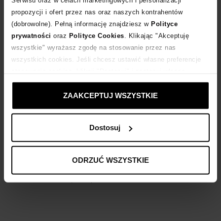
Serwisu oraz w celach marketingowych i personalizacji
Dostawa
od 0 zł
propozycji i ofert przez nas oraz naszych kontrahentów
(dobrowolne). Pełną informację znajdziesz w
Polityce
prywatności
oraz
Polityce Cookies
. Klikając "Akceptuję
14 dni na zwrot towaru
wszystkie" wyrażasz zgodę na stosowanie przez nas
wszystkich cookies. Jeśli chcesz ustawić własne preferencje
+688 punktów
zyskujesz w Klubie Korzyści
Sprawdź
stosowania cookies, kliknij "Dostosuj" i zastosuj własne
ustawienia prywatności.
ZAAKCEPTUJ WSZYSTKIE
Kup teraz, Zapłać później!
Dostosuj
Opis produktu
ODRZUĆ WSZYSTKIE
BALMAIN
zobacz inne produkty