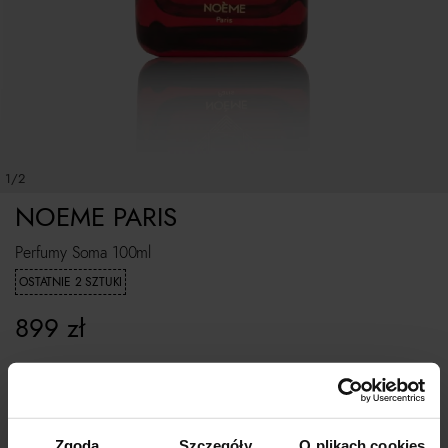
1/2
NOEME PARIS
Perfumy Soma 100ml
OSTATNIE 2 SZTUKI
899
zł
ROZMIAR UNIWERSALNY
Zgoda
Szczegóły
O plikach cookies