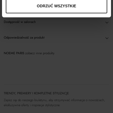
ODRZUĆ WSZYSTKIE
Materiał
Dostępność w salonach
Odpowiedzialność za produkt
NOEME PARIS
zobacz inne produkty
TRENDY, PREMIERY I KOMPLETNE STYLIZACJE
Zapisz się do naszego biuletynu, aby otrzymywać informacje o nowościach,
ekskluzywne oferty i inspiracje stylistyczne.