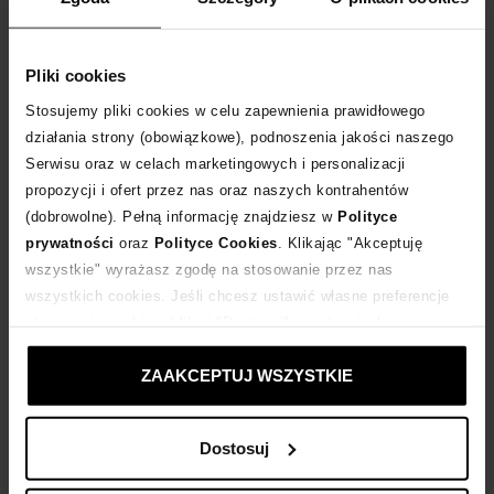
DODAJ DO KOSZYKA
Dostawa
od 0 zł
Pliki cookies
Stosujemy pliki cookies w celu zapewnienia prawidłowego
działania strony (obowiązkowe), podnoszenia jakości naszego
14 dni na zwrot towaru
Serwisu oraz w celach marketingowych i personalizacji
propozycji i ofert przez nas oraz naszych kontrahentów
+180 punktów
zyskujesz w Klubie Korzyści
Sprawdź
(dobrowolne). Pełną informację znajdziesz w
Polityce
prywatności
oraz
Polityce Cookies
. Klikając "Akceptuję
wszystkie" wyrażasz zgodę na stosowanie przez nas
Kup teraz, Zapłać później!
wszystkich cookies. Jeśli chcesz ustawić własne preferencje
stosowania cookies, kliknij "Dostosuj" i zastosuj własne
Produkt partnerski
Moliera2
ustawienia prywatności.
ZAAKCEPTUJ WSZYSTKIE
Dostosuj
Opis produktu