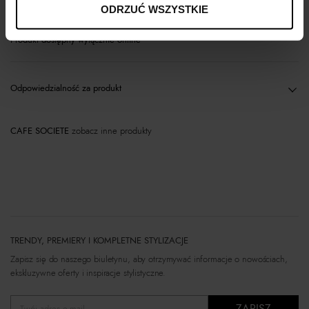
ODRZUĆ WSZYSTKIE
Produkt dostępny wyłącznie online
Odpowiedzialność za produkt
CAFE SOCIETE
zobacz inne produkty
TRENDY, PREMIERY I KOMPLETNE STYLIZACJE
Zapisz się do naszego biuletynu, aby otrzymywać informacje o nowościach,
ekskluzywne oferty i inspiracje stylistyczne.
ZAPISZ
Twój adres e-mail