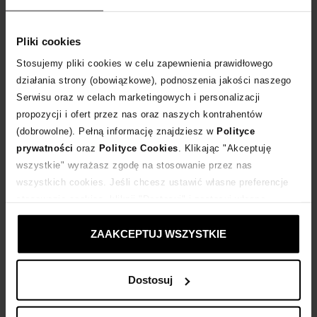
Dostawa
od 0 zł
Pliki cookies
Stosujemy pliki cookies w celu zapewnienia prawidłowego
14 dni na zwrot towaru
działania strony (obowiązkowe), podnoszenia jakości naszego
Serwisu oraz w celach marketingowych i personalizacji
+80 punktów
zyskujesz w Klubie Korzyści
Sprawdź
propozycji i ofert przez nas oraz naszych kontrahentów
(dobrowolne). Pełną informację znajdziesz w
Polityce
prywatności
oraz
Polityce Cookies
. Klikając "Akceptuję
Kup teraz, Zapłać później!
wszystkie" wyrażasz zgodę na stosowanie przez nas
wszystkich cookies. Jeśli chcesz ustawić własne preferencje
Produkt partnerski
Moliera2
stosowania cookies, kliknij "Dostosuj" i zastosuj własne
ustawienia prywatności.
ZAAKCEPTUJ WSZYSTKIE
Opis produktu
Dostosuj
Materiał