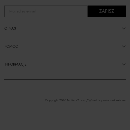
ZAPISZ
Twój adres e-mail
O NAS
POMOC
INFORMACJE
Copyright 2026 Moliera2.com / Wszelkie prawa zastrzeżone