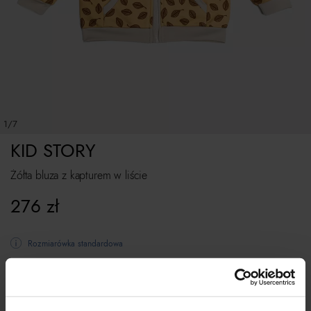
1/7
KID STORY
Żółta bluza z kapturem w liście
276
zł
Rozmiarówka standardowa
WYBIERZ ROZMIAR