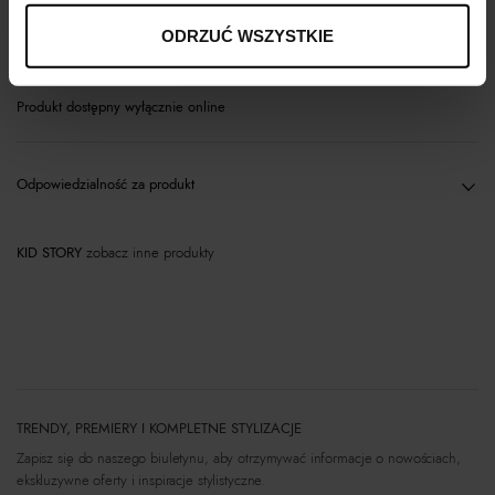
Materiał
ODRZUĆ WSZYSTKIE
Produkt dostępny wyłącznie online
Odpowiedzialność za produkt
KID STORY
zobacz inne produkty
TRENDY, PREMIERY I KOMPLETNE STYLIZACJE
Zapisz się do naszego biuletynu, aby otrzymywać informacje o nowościach,
ekskluzywne oferty i inspiracje stylistyczne.