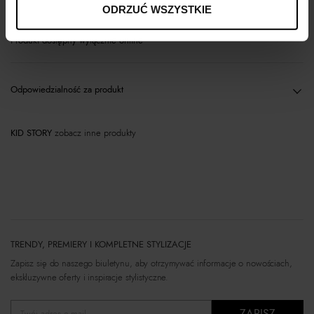
ODRZUĆ WSZYSTKIE
Produkt dostępny wyłącznie online
Odpowiedzialność za produkt
KID STORY
zobacz inne produkty
TRENDY, PREMIERY I KOMPLETNE STYLIZACJE
Zapisz się do naszego biuletynu, aby otrzymywać informacje o nowościach,
ekskluzywne oferty i inspiracje stylistyczne.
ZAPISZ
Twój adres e-mail