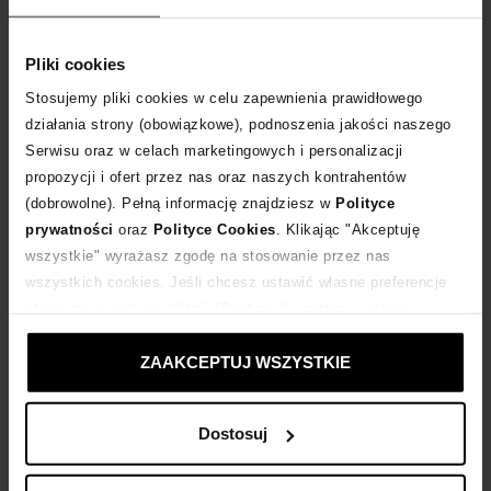
Dostawa
od 0 zł
Pliki cookies
Stosujemy pliki cookies w celu zapewnienia prawidłowego
14 dni na zwrot towaru
działania strony (obowiązkowe), podnoszenia jakości naszego
Serwisu oraz w celach marketingowych i personalizacji
+42 punktów
zyskujesz w Klubie Korzyści
Sprawdź
propozycji i ofert przez nas oraz naszych kontrahentów
(dobrowolne). Pełną informację znajdziesz w
Polityce
prywatności
oraz
Polityce Cookies
. Klikając "Akceptuję
Kup teraz, Zapłać później!
wszystkie" wyrażasz zgodę na stosowanie przez nas
wszystkich cookies. Jeśli chcesz ustawić własne preferencje
Produkt partnerski
Moliera2
stosowania cookies, kliknij "Dostosuj" i zastosuj własne
ustawienia prywatności.
ZAAKCEPTUJ WSZYSTKIE
Opis produktu
Dostosuj
Materiał