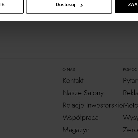
IE
Dostosuj
ZAA
O NAS
POMOC
Kontakt
Pyta
Nasze Salony
Rekl
Relacje Inwestorskie
Meto
Współpraca
Wysy
Magazyn
Zwro