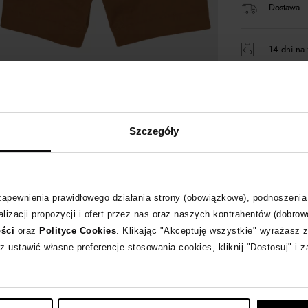
Dostawa
14 dni na 
+106 pun
Szczegóły
Kup teraz,
 zapewnienia prawidłowego działania strony (obowiązkowe), podnoszenia
Opis produktu
lizacji propozycji i ofert przez nas oraz naszych kontrahentów (dobrow
ości
oraz
Polityce Cookies
. Klikając "Akceptuję wszystkie" wyrażasz 
z ustawić własne preferencje stosowania cookies, kliknij "Dostosuj" i 
Materiał
MONCLER KIDS
z