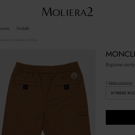
buwie
Dodatki
e szorty z bawełny 4-10 lat
MONCLE
Brązowe szorty
Tabela rozmiarów
WYBIERZ ROZ