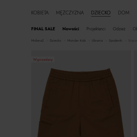
KOBIETA
MĘŻCZYZNA
DZIECKO
DOM
FINAL SALE
Nowości
Projektanci
Odzież
O
moliera2
dziecko
Moncler Kids
ubrania
spodenki
Brązow
Wyprzedany