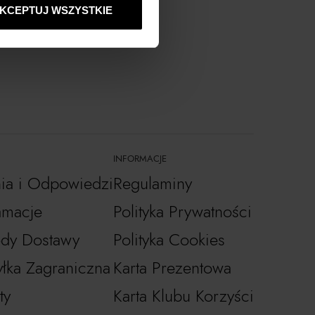
KCEPTUJ WSZYSTKIE
INFORMACJE
nia i Odpowiedzi
Regulaminy
amacje
Polityka Prywatności
dy Dostawy
Polityka Cookies
łka Zagraniczna
Karta Prezentowa
ty
Karta Klubu Korzyści