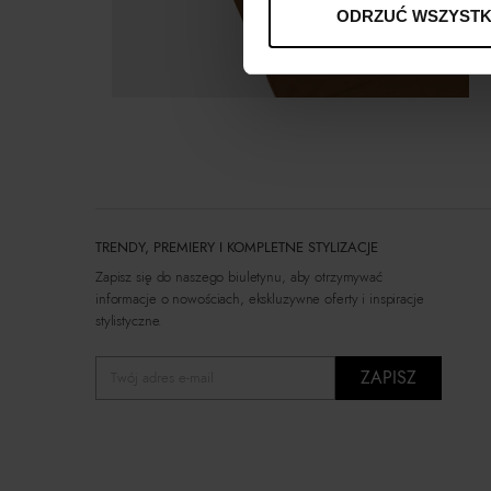
ODRZUĆ WSZYSTK
TRENDY, PREMIERY I KOMPLETNE STYLIZACJE
Zapisz się do naszego biuletynu, aby otrzymywać
informacje o nowościach, ekskluzywne oferty i inspiracje
stylistyczne.
ZAPISZ
Twój adres e-mail