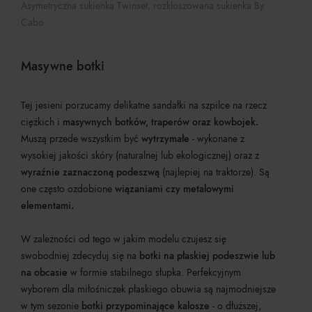
Asymetryczna sukienka Twinset, rozkloszowana sukienka By
Cabo
Masywne botki
Tej jesieni porzucamy delikatne sandałki na szpilce na rzecz
ciężkich i
masywnych botków, traperów oraz kowbojek.
Muszą przede wszystkim być
wytrzymałe
- wykonane z
wysokiej jakości skóry (naturalnej lub ekologicznej) oraz z
wyraźnie zaznaczoną podeszwą
(najlepiej na traktorze). Są
one często ozdobione
wiązaniami czy metalowymi
elementami.
W zależności od tego w jakim modelu czujesz się
swobodniej zdecyduj się na
botki na płaskiej podeszwie lub
na obcasie
w formie stabilnego słupka. Perfekcyjnym
wyborem dla miłośniczek płaskiego obuwia są najmodniejsze
w tym sezonie
botki przypominające kalosze
- o dłuższej,