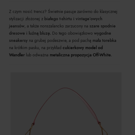
Z czym nosić trencz? Świetnie pasuje zarówno do klasycznej
stylizacji złożonej z
białego t-shirtu i vintage’owych
jeansów
, a także nonszalancko zarzucony na
szare spodnie
dresowe i luźną bluzę.
Do tego obowiązkowo
wygodne
sneakersy
na grubej podeszwie, a pod pachą
mała torebka
na krótkim pasku, na przykład
cukierkowy model od
Wandler
lub odważna
metaliczna propozycja Off-White
.