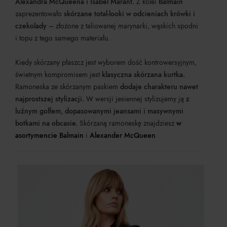
Alexandra McQueena i Isabel Marant.
Z kolei
Balmain
zaprezentowało
skórzane total-looki w odcieniach krówki i
czekolady
– złożone z taliowanej marynarki, wąskich spodni
i topu z tego samego materiału.
Kiedy skórzany płaszcz jest wyborem dość kontrowersyjnym,
świetnym kompromisem jest
klasyczna skórzana kurtka.
Ramoneska ze skórzanym paskiem
dodaje charakteru nawet
najprostszej stylizacji.
W wersji jesiennej stylizujemy ją
z
luźnym golfem, dopasowanymi jeansami i masywnymi
botkami na obcasie.
Skórzaną ramoneskę znajdziesz
w
asortymencie Balmain
i
Alexander McQueen