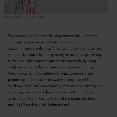
Kardigan Love Shack Fancy
Tegoroczna jesień nadeszła niepostrzeżenie
– chociaż
mamy już schyłek września to temperatury wciąż
przypominają o środku lata. Chociaż ta jesień obchodzi się z
nami bardzo łagodnie, a temperatury bardziej przypominają
te letnie, to i tak pragniemy już
zmiany naszych stylizacji.
Kiedy kawiarnie pachną korzennymi przyprawami Pumpkin
Spice,
zaczynamy kompletować wymarzoną jesienną
garderobę.
Na dno szafy chowamy lniane sukienki i
słomkowe kapelusze, a zaczynamy poszukiwania perfekcyjnie
skrojonego trencza, idealnej skórzanej kurtki i miękkiego
wełnianego swetra.
Poznaj 7 must-have na jesień, które
posłużą Ci na dłużej niż jeden sezon!