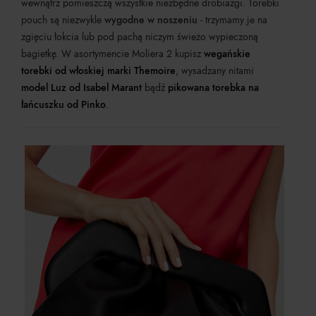
wewnątrz pomieszczą wszystkie niezbędne drobiazgi. Torebki
pouch są niezwykle
wygodne w noszeniu
- trzymamy je na
zgięciu łokcia lub pod pachą niczym świeżo wypieczoną
bagietkę. W asortymencie Moliera 2 kupisz
wegańskie
torebki od włoskiej marki Themoire
, wysadzany nitami
model Luz od Isabel Marant
bądź
pikowana
torebka na
łańcuszku od Pinko
.