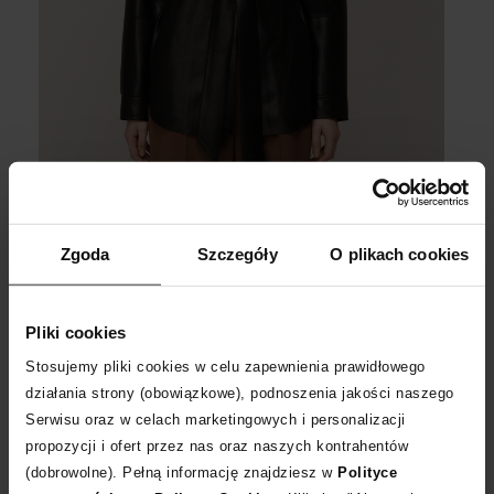
Kurtki z wegańskiej skóry Nanushka
Zgoda
Szczegóły
O plikach cookies
Pastelowy kardigan
Pliki cookies
Sweter to z całą pewnością
jesienny niezbędnik.
Musi być
uszyty z najwyższej jakości tkanin - najlepiej z
naturalnej
Stosujemy pliki cookies w celu zapewnienia prawidłowego
wełny (najcieplejsze są z alpaki lub merynosa), miękkiej
działania strony (obowiązkowe), podnoszenia jakości naszego
bawełny lub szlachetnego kaszmiru.
W tym sezonie królują
Serwisu oraz w celach marketingowych i personalizacji
przede wszystkim
kardigany
- wygodne swetry zapinane z
propozycji i ofert przez nas oraz naszych kontrahentów
przodu na guziki, które szczególną popularność zyskały w
(dobrowolne). Pełną informację znajdziesz w
Polityce
latach 90. Najmodniejsze swetry są
stylizowane na vintage
i