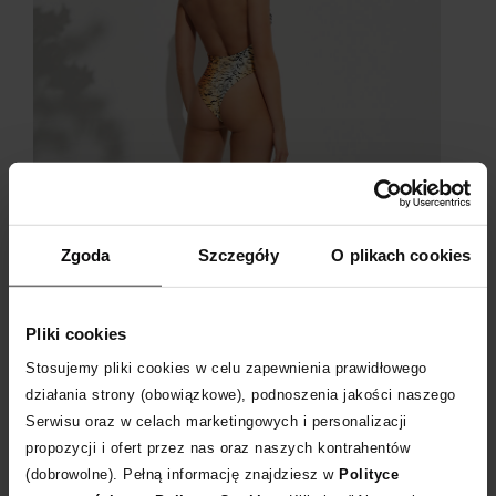
Zgoda
Szczegóły
O plikach cookies
Pliki cookies
Stosujemy pliki cookies w celu zapewnienia prawidłowego
działania strony (obowiązkowe), podnoszenia jakości naszego
Strój kąpielowy Reina Olga
Serwisu oraz w celach marketingowych i personalizacji
propozycji i ofert przez nas oraz naszych kontrahentów
Jednoczęściowy model z łączonych wzorów składa się z
(dobrowolne). Pełną informację znajdziesz w
Polityce