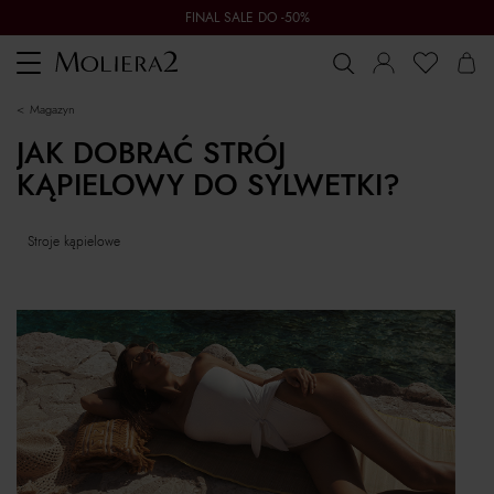
FINAL SALE DO -50%
Toggle
navigation
magazyn
JAK DOBRAĆ STRÓJ
KĄPIELOWY DO SYLWETKI?
stroje kąpielowe