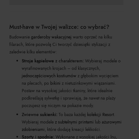
Must-have w Twojej walizce: co wybrać?
Budowanie
garderoby wakacyjnej
warto oprzeć na kilku
filarach, które pozwolą Ci tworzyć dziesiątki stylizacji z
zaledwie kilku elementów:
Stroje kąpielowe
z charakterem:
Wybieraj modele o
wyrafinowanych krojach – od klasycznych,
jednoczęściowych kostiumów
z głębokim wycięciem
na plecach, po
bikini
z nietuzinkowymi wiązaniami.
Postaw na wysokiej jakości tkaniny, które idealnie
podkreślają sylwetkę i sprawiają, że nawet na plaży
poczujesz się niczym na pokazie mody.
Zwiewne
sukienki
:
To baza każdej
kolekcji Resort
.
Wybieraj modele
z subtelnymi printami
lub
ażurowymi
zdobieniami
, które dodają kreacji lekkości.
Szorty
i
spodnie
:
Wykonane z wysokiej jakości lnu,