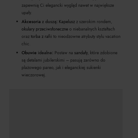
zapewnią Ci elegancki wygląd nawet w największe
upały.
Akcesoria
z duszą:
Kapelusz
z szerokim rondem,
okulary przeciwsłoneczne
o niebanalnych kształtach
oraz
torba z rafii
to nieodzowne atrybuty stylu vacation
chic.
Obuwie
idealne:
Postaw na
sandały
, które zdobione
są detalami jubilerskimi – pasują zarówno do
plażowego pareo, jak i eleganckiej sukienki
wieczorowej.