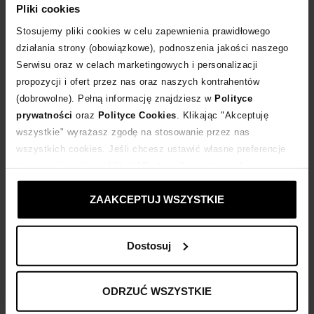
Pliki cookies
Stosujemy pliki cookies w celu zapewnienia prawidłowego
działania strony (obowiązkowe), podnoszenia jakości naszego
Serwisu oraz w celach marketingowych i personalizacji
propozycji i ofert przez nas oraz naszych kontrahentów
(dobrowolne). Pełną informację znajdziesz w
Polityce
prywatności
oraz
Polityce Cookies
. Klikając "Akceptuję
wszystkie" wyrażasz zgodę na stosowanie przez nas
wszystkich cookies. Jeśli chcesz ustawić własne preferencje
stosowania cookies, kliknij "Dostosuj" i zastosuj własne
ustawienia prywatności.
ZAAKCEPTUJ WSZYSTKIE
Dostosuj
Jak łączyć trendy Resort w codziennych
stylizacjach?
ODRZUĆ WSZYSTKIE
Sekret udanego wakacyjnego outfitu tkwi w umiejętności