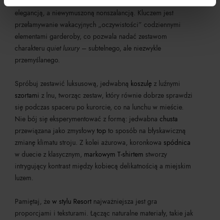
mistrzowskiego balansowania między wyrafinowaną
elegancją, a niewymuszoną nonszalancją. Kluczem jest
przełamywanie wakacyjnych „oczywistości” codziennymi
elementami garderoby, co pozwala nadać zestawom
charakteru
quiet luxury
– subtelnego, ale niezwykle
przemyślanego.
Spróbuj zestawić luksusową, jedwabną
koszulę
z luźnymi
szortami
z lnu, tworząc zestaw, który równie dobrze sprawdzi
się podczas spaceru po kurorcie, co na lunchu w mieście.
Nie bój się eksperymentować z formą: jedwabna
chusta
przewiązana jako zmysłowy
top
to sposób na błyskawiczną
zmianę klimatu stroju. Z kolei ażurowa, koronkowa
spódnica
w duecie z klasycznym,
markowym T-shirtem
stworzy
intrygujący kontrast między kobiecą delikatnością a miejskim
luzem.
Pamiętaj, że
w stylu Resort
najważniejsza jest gra
proporcjami i teksturami. Łącząc naturalne materiały, takie jak