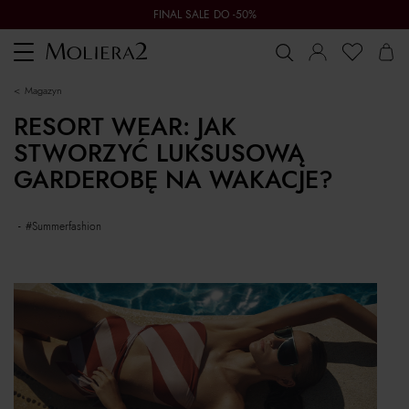
FINAL SALE DO -50%
Toggle
navigation
magazyn
RESORT WEAR: JAK
STWORZYĆ LUKSUSOWĄ
GARDEROBĘ NA WAKACJE?
#summerfashion