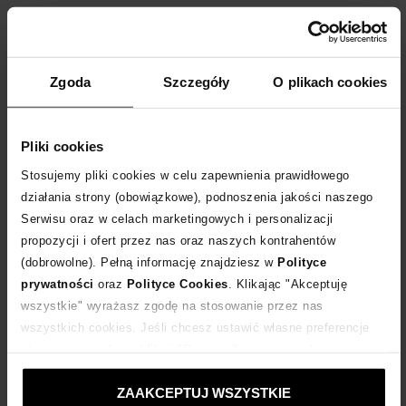
Premiera wyjątkowej kolekcji 10 x 10 dla
Moliera 2
Zgoda
Szczegóły
O plikach cookies
self-portrait
Pliki cookies
Wyjątkowe wydarzenie, bo dziesiąte urodziny Moliera
Stosujemy pliki cookies w celu zapewnienia prawidłowego
2, obfitowało w wyjątkowe projekty. Specjalnie z tej okazji topowe
działania strony (obowiązkowe), podnoszenia jakości naszego
Domy Mody stworzyły dla nas limitowane, kolekcjonerskie
Serwisu oraz w celach marketingowych i personalizacji
produkty.
czytaj więcej
propozycji i ofert przez nas oraz naszych kontrahentów
(dobrowolne). Pełną informację znajdziesz w
Polityce
prywatności
oraz
Polityce Cookies
. Klikając "Akceptuję
wszystkie" wyrażasz zgodę na stosowanie przez nas
wszystkich cookies. Jeśli chcesz ustawić własne preferencje
stosowania cookies, kliknij "Dostosuj" i zastosuj własne
ustawienia prywatności.
ZAAKCEPTUJ WSZYSTKIE