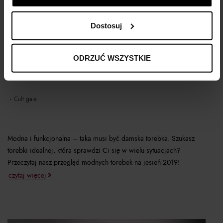
Dostosuj
ODRZUĆ WSZYSTKIE
Przegląd modnych torebek na jesień
cult gaia
Modna i funkcjonalna – taka musi być damska torebka. Szukasz
torebki idealnej, która sprawdzi Ci się w wielu sytuacjach?
Przeczytaj nasz przegląd modnych torebek na jesień 2019!
czytaj więcej