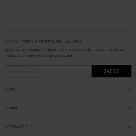
TRENDY, PREMIERY I KOMPLETNE STYLIZACJE
Zapisz się do naszego biuletynu, aby otrzymywać informacje o nowościach,
ekskluzywne oferty i inspiracje stylistyczne.
ZAPISZ
Twój adres e-mail
O NAS
POMOC
INFORMACJE