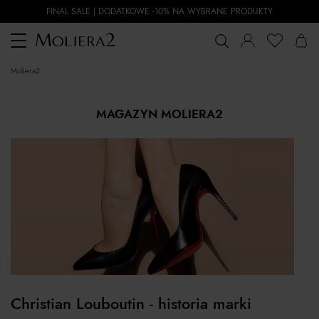
FINAL SALE | DODATKOWE -10% NA WYBRANE PRODUKTY
Toggle
navigation
moliera2
MAGAZYN MOLIERA2
Christian Louboutin - historia marki