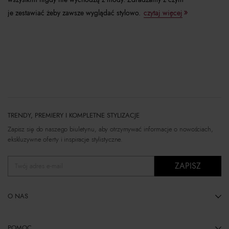
je zestawiać żeby zawsze wyglądać stylowo.
czytaj więcej
TRENDY, PREMIERY I KOMPLETNE STYLIZACJE
Zapisz się do naszego biuletynu, aby otrzymywać informacje o nowościach,
ekskluzywne oferty i inspiracje stylistyczne.
ZAPISZ
Twój adres e-mail
O NAS
POMOC