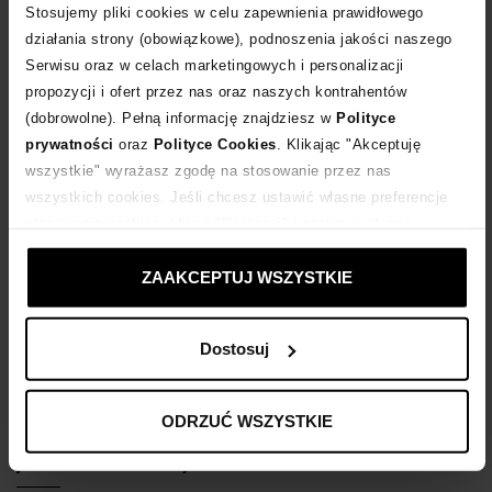
Instagram z biegiem lat stał się wirtualną biblią modową dla
Stosujemy pliki cookies w celu zapewnienia prawidłowego
wszystkich fashionistek. To właśnie tam podpatrujemy, co jest
działania strony (obowiązkowe), podnoszenia jakości naszego
modne w najnowszym sezonie. Zobacz, jakie buty i akcesoria będą
Serwisu oraz w celach marketingowych i personalizacji
w trendach w 2019 roku.
czytaj więcej
propozycji i ofert przez nas oraz naszych kontrahentów
(dobrowolne). Pełną informację znajdziesz w
Polityce
prywatności
oraz
Polityce Cookies
. Klikając "Akceptuję
wszystkie" wyrażasz zgodę na stosowanie przez nas
wszystkich cookies. Jeśli chcesz ustawić własne preferencje
stosowania cookies, kliknij "Dostosuj" i zastosuj własne
ustawienia prywatności.
ZAAKCEPTUJ WSZYSTKIE
Dostosuj
ODRZUĆ WSZYSTKIE
Jak wybrać botki idealne na sezon
jesienno-zimowy?