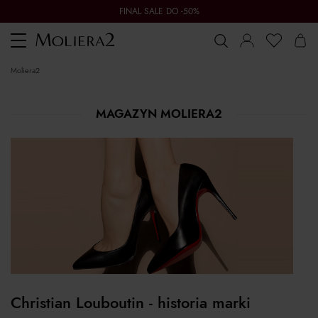
FINAL SALE DO -50%
Toggle
navigation
moliera2
MAGAZYN MOLIERA2
Christian Louboutin - historia marki