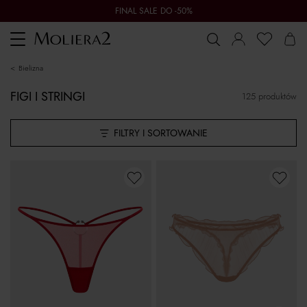
FINAL SALE DO -50%
Toggle
navigation
bielizna
FIGI I STRINGI
125 produktów
FILTRY I SORTOWANIE