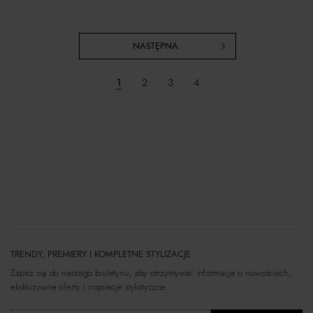
NASTĘPNA
1
2
3
4
TRENDY, PREMIERY I KOMPLETNE STYLIZACJE
Zapisz się do naszego biuletynu, aby otrzymywać informacje o nowościach,
ekskluzywne oferty i inspiracje stylistyczne.