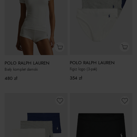
POLO RALPH LAUREN
POLO RALPH LAUREN
Figiz logo (3-pak)
Biały komplet damski
354
zł
480
zł