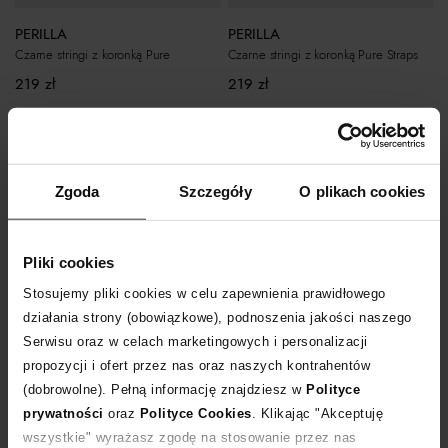
PERILLA
PERILLA
Czarne stringi z koronką Pure
Czarne stringi z koronką Pure Straps
219
zł
219
zł
Zgoda
Szczegóły
O plikach cookies
Pliki cookies
Stosujemy pliki cookies w celu zapewnienia prawidłowego
działania strony (obowiązkowe), podnoszenia jakości naszego
Serwisu oraz w celach marketingowych i personalizacji
propozycji i ofert przez nas oraz naszych kontrahentów
(dobrowolne). Pełną informację znajdziesz w
Polityce
PERILLA
ZHILYOVA LINGERIE
prywatności
oraz
Polityce Cookies
. Klikając "Akceptuję
Stringi z siateczką Floral
Białe majtki Emma
wszystkie" wyrażasz zgodę na stosowanie przez nas