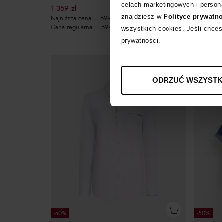
celach marketingowych i persona
1 359
zł
367
zł
znajdziesz w
Polityce prywatn
Najniższa cena:
1 699
zł
Najniższa
Cena regularna:
1 699
zł
Cena regu
wszystkich cookies. Jeśli chces
prywatności.
ODRZUĆ WSZYSTK
-50%
-50%