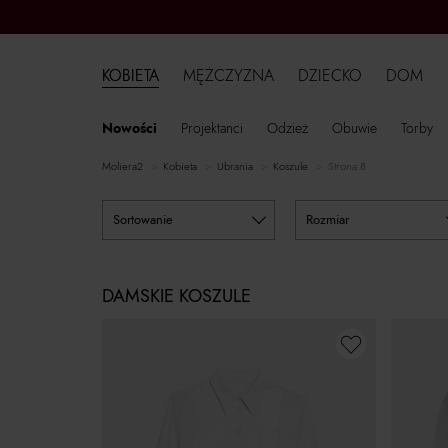
KOBIETA
MĘŻCZYZNA
DZIECKO
DOM
Nowości
Projektanci
Odzież
Obuwie
Torby
moliera2
kobieta
ubrania
koszule
Strona 8
sortowanie
rozmiar
DAMSKIE KOSZULE