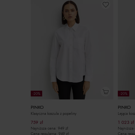
-20%
-20%
PINKO
PINKO
Klasyczna koszula z popeliny
Lejąca kos
759
zł
1 023
zł
Najniższa cena:
949
zł
Najniższa
Cena regularna:
949
zł
Cena regu