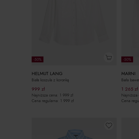
-50%
-50%
HELMUT LANG
MARNI
Biała koszula z koronką
Biała bawe
999
zł
1 265
zł
Najniższa cena:
1 999
zł
Najniższa
Cena regularna:
1 999
zł
Cena regu