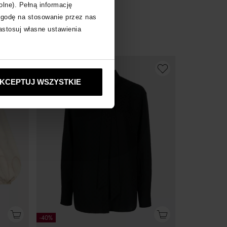
olne). Pełną informację
1 725
zł
zgodę na stosowanie przez nas
Najniższa cena:
3 450
zł
Cena regularna:
3 450
zł
zastosuj własne ustawienia
KCEPTUJ WSZYSTKIE
-40%