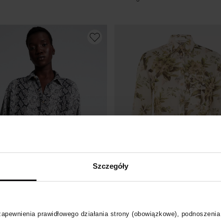
Szczegóły
-40%
ASPOON
ZIMMERMANN
 zapewnienia prawidłowego działania strony (obowiązkowe), podnoszenia
 krótki rękaw w wężowy print
Koszula z kwiatowym nadrukiem