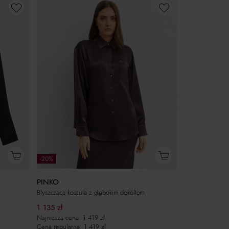
-20%
PINKO
Błyszcząca koszula z głębokim dekoltem
1 135
zł
Najniższa cena:
1 419
zł
Cena regularna:
1 419
zł