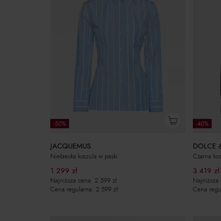
-50%
-40%
JACQUEMUS
DOLCE 
Niebieska koszula w paski
Czarna kos
1 299
zł
3 419
zł
Najniższa cena:
2 599
zł
Najniższa
Cena regularna:
2 599
zł
Cena regu