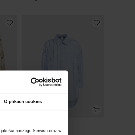
O plikach cookies
-50%
MARNI
 jakości naszego Serwisu oraz w
Niebieska koszula w paski