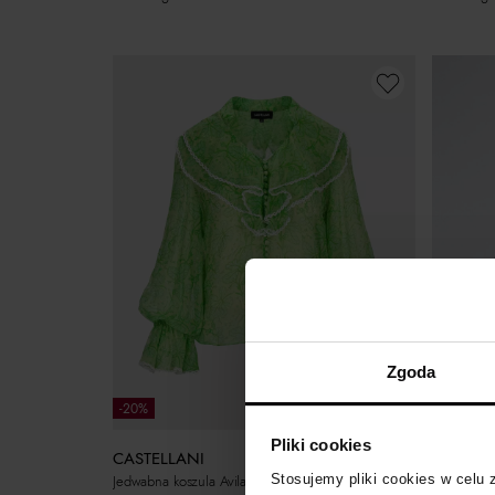
Zgoda
-20%
-50%
Pliki cookies
CASTELLANI
ONE TE
Stosujemy pliki cookies w celu
Jedwabna koszula Avila
Koszula na