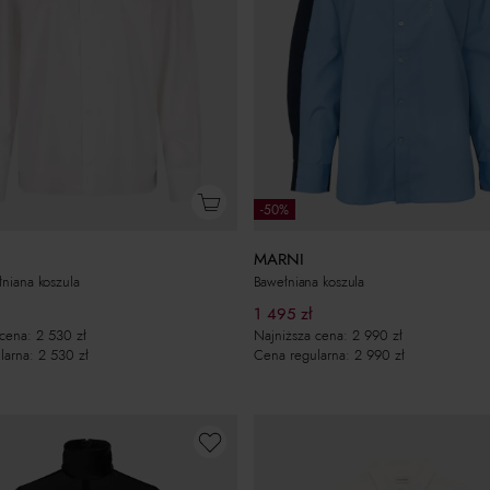
-50%
MARNI
łniana koszula
Bawełniana koszula
1 495
zł
 cena:
2 530
zł
Najniższa cena:
2 990
zł
larna:
2 530
zł
Cena regularna:
2 990
zł