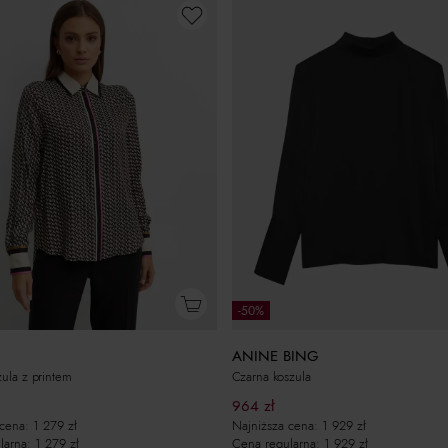
-50%
ANINE BING
Czarna koszula
zula z printem
964
zł
Najniższa cena:
1 929
zł
 cena:
1 279
zł
Cena regularna:
1 929
zł
larna:
1 279
zł