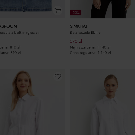
-50%
ASPOON
SIMKHAI
oszula z krótkim rękawem
Biała koszula Blythe
570
zł
 cena:
810
zł
Najniższa cena:
1 140
zł
larna:
810
zł
Cena regularna:
1 140
zł