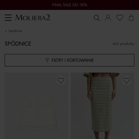
FINAL SALE DO -50%
Toggle
navigation
spódnice
SPÓDNICE
464 produkty
FILTRY I SORTOWANIE