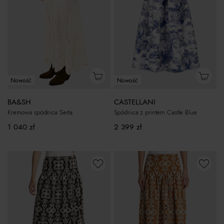
Nowość
Nowość
CASTELLANI
BA&SH
Spódnica z printem Castle Blue
Kremowa spódnica Serta
2 399
zł
1 040
zł