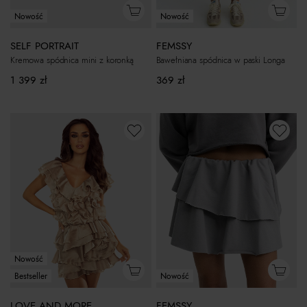
Nowość
Nowość
SELF PORTRAIT
FEMSSY
Kremowa spódnica mini z koronką
Bawełniana spódnica w paski Longa
1 399
zł
369
zł
Nowość
Nowość
Bestseller
FEMSSY
LOVE AND MORE