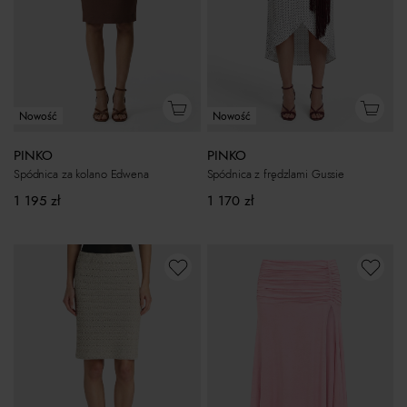
Nowość
Nowość
PINKO
PINKO
Spódnica za kolano Edwena
Spódnica z frędzlami Gussie
1 195
zł
1 170
zł