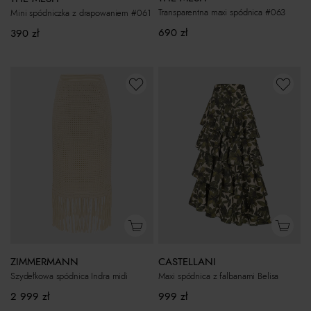
Transparentna maxi spódnica #063
Mini spódniczka z drapowaniem #061
690
zł
390
zł
ZIMMERMANN
CASTELLANI
Szydełkowa spódnica Indra midi
Maxi spódnica z falbanami Belisa
2 999
zł
999
zł