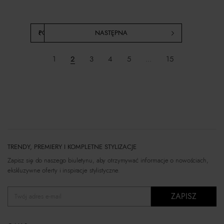
POPRZEDNIA
NASTĘPNA
1
2
3
4
5
...
15
TRENDY, PREMIERY I KOMPLETNE STYLIZACJE
Zapisz się do naszego biuletynu, aby otrzymywać informacje o nowościach,
ekskluzywne oferty i inspiracje stylistyczne.
ZAPISZ
Twój adres e-mail