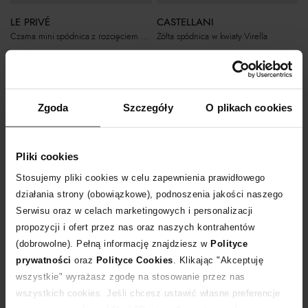
LE PRIVÉ
CASTELLANI
Czarna mini spódnica z rozcięciem Marion
Żółta spódnica w kwiaty Virella
419
zł
1 999
zł
Zgoda
Szczegóły
O plikach cookies
Pliki cookies
Stosujemy pliki cookies w celu zapewnienia prawidłowego
działania strony (obowiązkowe), podnoszenia jakości naszego
Serwisu oraz w celach marketingowych i personalizacji
propozycji i ofert przez nas oraz naszych kontrahentów
(dobrowolne). Pełną informację znajdziesz w
Polityce
Nowość
Nowość
prywatności
oraz
Polityce Cookies
. Klikając "Akceptuję
wszystkie" wyrażasz zgodę na stosowanie przez nas
CASTELLANI
BENU STUDIO
wszystkich cookies. Jeśli chcesz ustawić własne preferencje
Zielona spódnica w kwiaty Virella
Szara spódnica z rozcięciem