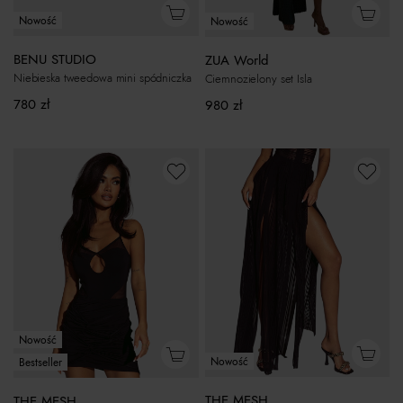
Nowość
Nowość
BENU STUDIO
ZUA World
Niebieska tweedowa mini spódniczka
Ciemnozielony set Isla
780
zł
980
zł
Nowość
Nowość
Bestseller
THE MESH
THE MESH