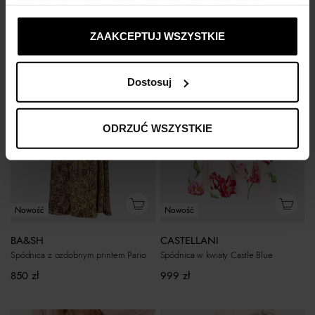
stosowania cookies, kliknij "Dostosuj" i zastosuj własne
1 999
zł
990
zł
ustawienia prywatności.
ZAAKCEPTUJ WSZYSTKIE
Dostosuj
ODRZUĆ WSZYSTKIE
Nowość
Nowość
BA&SH
CASTELLANI
Spódnica z ozdobnym printem Pario
Spódnica w kwiaty Castle Blue
850
zł
999
zł