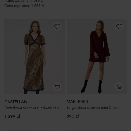
Najniższa cena:
1 689
zł
Cena regularna:
1 689
zł
MARI PRETI
CASTELLANI
Burgundowa sukienka mini Charm
Panterkowa sukienka z jedwabiu i wiskozy Marie
890
zł
1 399
zł