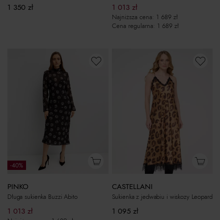
1 350
zł
1 013
zł
Najniższa cena:
1 689
zł
Cena regularna:
1 689
zł
-40%
PINKO
CASTELLANI
Długa sukienka Buzzi Abito
Sukienka z jedwabiu i wiskozy Leopard
1 013
zł
1 095
zł