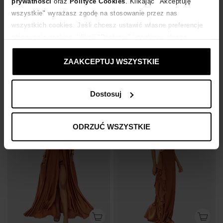
prywatności
oraz
Polityce Cookies
. Klikając "Akceptuję
wszystkie" wyrażasz zgodę na stosowanie przez nas
wszystkich cookies. Jeśli chcesz ustawić własne preferencje
stosowania cookies, kliknij "Dostosuj" i zastosuj własne
ustawienia prywatności.
CASTELLANI
CASTELLANI
ZAAKCEPTUJ WSZYSTKIE
Jeansowa midi sukienka Beyar
Czarna maxi sukienka w kwiaty Diva
1 195
zł
1 095
zł
Dostosuj
ODRZUĆ WSZYSTKIE