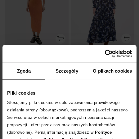
CASTELLANI
BENU STUDIO
Granatowa maxi sukienka w kwiaty Diva
Pomarańczowa sukienka z dzianiny
1 095
zł
780
zł
Zgoda
Szczegóły
O plikach cookies
Pliki cookies
Stosujemy pliki cookies w celu zapewnienia prawidłowego
działania strony (obowiązkowe), podnoszenia jakości naszego
Serwisu oraz w celach marketingowych i personalizacji
propozycji i ofert przez nas oraz naszych kontrahentów
(dobrowolne). Pełną informację znajdziesz w
Polityce