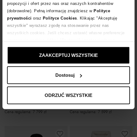
propozycji i ofert przez nas oraz naszych kontrahentów
(dobrowolne). Pełną informację znajdziesz w
Polityce
prywatności
oraz
Polityce Cookies
. Klikając "Akceptuję
wszystkie" wyrażasz zgodę na stosowanie przez nas
wszystkich cookies. Jeśli chcesz ustawić własne preferencje
stosowania cookies, kliknij "Dostosuj" i zastosuj własne
ustawienia prywatności.
ZAAKCEPTUJ WSZYSTKIE
-30%
-30%
Dostosuj
KHRISJOY
YVES SALOMON PARIS
Kremowy puchowy płaszcz
Puchowy płaszcz z futrzanym kołnierzem
ODRZUĆ WSZYSTKIE
5 319
zł
5 459
zł
Najniższa cena:
7 599
zł
Najniższa cena:
7 799
zł
Cena regularna:
7 599
zł
Cena regularna:
7 799
zł