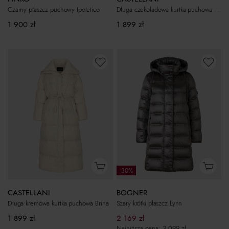
Długa czekoladowa kurtka puchowa Brina
Czarny płaszcz puchowy Ipotetico
1 899
zł
1 900
zł
-30%
CASTELLANI
BOGNER
Długa kremowa kurtka puchowa Brina
Szary krótki płaszcz Lynn
1 899
zł
2 169
zł
Najniższa cena:
3 099
zł