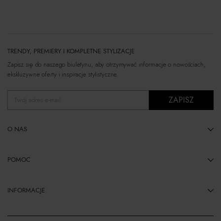
TRENDY, PREMIERY I KOMPLETNE STYLIZACJE
Zapisz się do naszego biuletynu, aby otrzymywać informacje o nowościach,
ekskluzywne oferty i inspiracje stylistyczne.
ZAPISZ
Twój adres e-mail
O NAS
POMOC
INFORMACJE