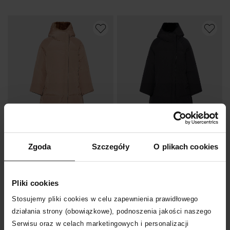
-30%
-30%
Zgoda
Szczegóły
O plikach cookies
YVES SALOMON PARIS
YVES SALOMON PARIS
Pudroworóżowy płaszcz puchowy
Czarny płaszcz puchowy
Pliki cookies
5 879
zł
5 879
zł
Najniższa cena:
8 399
zł
Najniższa cena:
8 399
zł
Stosujemy pliki cookies w celu zapewnienia prawidłowego
Cena regularna:
8 399
zł
Cena regularna:
8 399
zł
działania strony (obowiązkowe), podnoszenia jakości naszego
Serwisu oraz w celach marketingowych i personalizacji