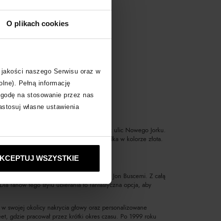
O plikach cookies
e
 jakości naszego Serwisu oraz w
olne). Pełną informację
zgodę na stosowanie przez nas
zastosuj własne ustawienia
 Buscemi czerpiącego swoje inspiracje z ulic Nowego Jorku.
Elementem rozpoznawczym marki jest kłódka w kolorze złota.
KCEPTUJ WSZYSTKIE
ukty. Za sukcesem marki stoi jej twórca, Jon Buscemi. Z całą
Dla fanów tego stylu ubierania to fantastyczna opcja, aby
ał w swojej okolicy nakrycia głowy oraz personalizowane
et, gdzie pracował przez krótki okres czasu. Po 1999 roku