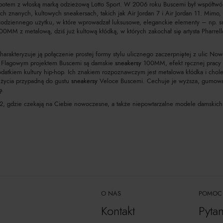
 potem z włoską marką odzieżową Lotto Sport. W 2006 roku Buscemi był współtwó
h znanych, kultowych sneakersach, takich jak Air Jordan 7 i Air Jordan 11. Mimo, i
codziennego użytku, w które wprowadzał luksusowe, eleganckie elementy – np. sm
00MM z metalową, dziś już kultową kłódką, w których zakochał się artysta Pharr
arakteryzuje ją połączenie prostej formy stylu ulicznego zaczerpniętej z ulic No
ów. Flagowym projektem Buscemi są damskie
sneakersy
100MM, efekt ręcznej pracy r
odatkiem kultury hip-hop. Ich znakiem rozpoznawczym jest metalowa kłódka i cho
 życia przypadną do gustu
sneakersy
Veloce Buscemi. Cechuje je wyższa, gumowa
ę.
era2, gdzie czekają na Ciebie nowoczesne, a także niepowtarzalne modele damskic
O NAS
POMOC
Kontakt
Pyta