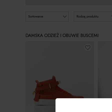
sortowanie
rodzaj produktu
DAMSKA ODZIEŻ I OBUWIE BUSCEMI