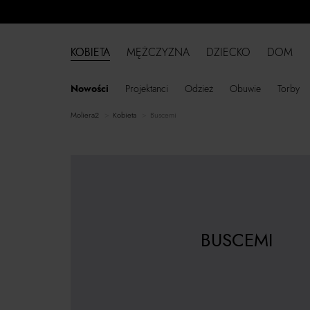
KOBIETA
MĘŻCZYZNA
DZIECKO
DOM
Nowości
Projektanci
Odzież
Obuwie
Torby
moliera2
kobieta
Buscemi
BUSCEMI