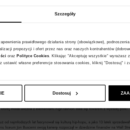
-10% z kodem EXTRA10
-50%
Szczegóły
I
BUSCEMI
uza z logo
Skórzane szaro-beżowe sneakersy Veloc
1 599
zł
 zapewnienia prawidłowego działania strony (obowiązkowe), podnoszenia
 cena:
2 195
zł
Najniższa cena:
3 199
zł
larna:
2 195
zł
Cena regularna:
3 199
zł
lizacji propozycji i ofert przez nas oraz naszych kontrahentów (dobrow
ości
oraz
Polityce Cookies
. Klikając "Akceptuję wszystkie" wyrażasz 
z ustawić własne preferencje stosowania cookies, kliknij "Dostosuj" i 
owtarzalne obuwie dla kobiet i mężczyzn. Zapoczątkowana w 2013 roku przez Jona
prowadzane prosto z Włoch. Projektant przykłada dużą wagę do zdobienia butów. 
IE
Dostosuj
ZAA
łym świecie. Została założona w 2013 roku, tworzy niespotykane i luksusowe prod
której moda uliczna z elementami high-fashion stała się towarem z wyższej półki. 
już od najmłodszych lat fascynował się kulturą hip-hopu, a jako 13 latek sprzedaw
iu liceum Jon Buscemi swoją karierę rozpoczął w dziedzinie finansów na Wall Stre