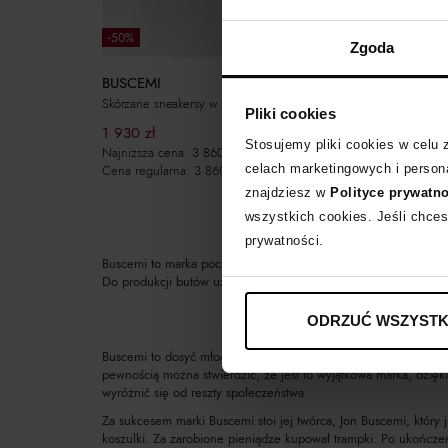
-50%
-50%
Zgoda
BUSCEMI
BUSCEM
Skórzane sneakersy w pomarańczowym kolorze z logo
Różowa bl
Pliki cookies
1 930
zł
1 097
zł
Stosujemy pliki cookies w celu
Najniższa cena:
3 860
zł
Najniższa
Cena regularna:
3 860
zł
Cena regu
celach marketingowych i persona
znajdziesz w
Polityce prywatn
wszystkich cookies. Jeśli chces
prywatności.
Buscemi to marka pochodząca z Los Angeles, produkująca niep
Do produkcji butów używane są materiały najwyższej jakości s
ODRZUĆ WSZYSTK
Buscemi to dosyć młoda amerykańska marka, rozpoznawana na ca
pewnością można stwierdzić, że jest to wyjątkowa marka, dzięki 
wyróżnić się od reszty społeczeństwa.
Za sukcesem marki Buscemi stoi jej twórca, Jon Buscemi, który 
koszulki. Za zarobione pieniądze kupował trampki. Po ukończen