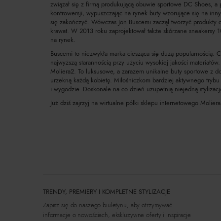
związał się z firmą produkującą obuwie sportowe DC Shoes, a
kontrowersji, wypuszczając na rynek buty wzorujące się na innyc
się zakończyć. Wówczas Jon Buscemi zaczął tworzyć produkty 
krawat. W 2013 roku zaprojektował także skórzane sneakersy 1
na rynek.
Buscemi to niezwykła marka ciesząca się dużą popularnością. Ch
najwyższą starannością przy użyciu wysokiej jakości materiał
Moliera2. To luksusowe, a zarazem unikalne buty sportowe z d
urzekną każdą kobietę. Miłośniczkom bardziej aktywnego trybu
i wygodzie. Doskonale na co dzień uzupełnią niejedną stylizacj
Już dziś zajrzyj na wirtualne półki sklepu internetowego Moli
TRENDY, PREMIERY I KOMPLETNE STYLIZACJE
Zapisz się do naszego biuletynu, aby otrzymywać
informacje o nowościach, ekskluzywne oferty i inspiracje