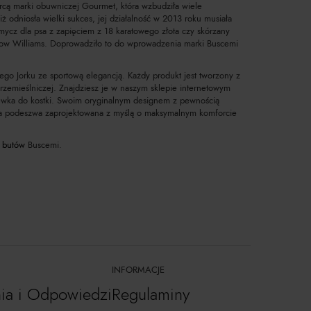
rcą marki obuwniczej Gourmet, która wzbudziła wiele
ż odniosła wielki sukces, jej działalność w 2013 roku musiała
ycz dla psa z zapięciem z 18 karatowego złota czy skórzany
ellow Williams. Doprowadziło to do wprowadzenia marki Buscemi
wego Jorku ze sportową elegancją. Każdy produkt jest tworzony z
zemieślniczej. Znajdziesz je w naszym sklepie internetowym
lewka do kostki. Swoim oryginalnym designem z pewnością
 podeszwa zaprojektowana z myślą o maksymalnym komforcie
h
butów
Buscemi.
INFORMACJE
nia i Odpowiedzi
Regulaminy