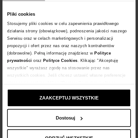
Pliki cookies
Stosujemy pliki cookies w celu zapewnienia prawidłowego
działania strony (obowiązkowe), podnoszenia jakości naszego
Serwisu oraz w celach marketingowych i personalizacji
propozycji i ofert przez nas oraz naszych kontrahentów
Nowość
Nowość
(dobrowolne). Pełną informację znajdziesz w
Polityce
prywatności
oraz
Polityce Cookies
. Klikając "Akceptuję
CASTELLANI
CASTELLANI
wszystkie" wyrażasz zgodę na stosowanie przez nas
Beżowa sukienka w paski Maya
Zamszowa ramoneska z frędzlami Duster
wszystkich cookies. Jeśli chcesz ustawić własne preferencje
1 099
zł
2 999
zł
stosowania cookies, kliknij "Dostosuj" i zastosuj własne
ustawienia prywatności.
ZAAKCEPTUJ WSZYSTKIE
Dostosuj
ODRZUĆ WSZYSTKIE