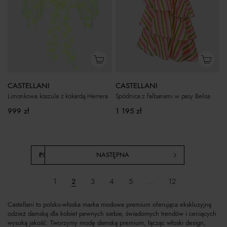
CASTELLANI
CASTELLANI
Limonkowa koszula z kokardą Herrera
Spódnica z falbanami w pasy Belisa
999
zł
1 195
zł
POPRZEDNIA
NASTĘPNA
1
2
3
4
5
...
12
Castellani to polsko-włoska marka modowa premium oferująca ekskluzyjną
odzież damską dla kobiet pewnych siebie, świadomych trendów i ceniących
wysoką jakość. Tworzymy modę damską premium, łącząc włoski design,