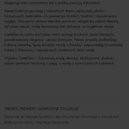
elegancję oraz nowoczesny styl z polską precyzją wykonania.
Nasze kolekcje powstają z naturalnych tkanin najwyższej jakości i
luksusowych materiałów, co gwarantuje komfort, trwałość i dopracowany
wygląd. Oferujemy ubrania damskie premium, elegancką odzież damską,
styl smart casual, modę biznesową oraz stylizacje na wyjątkowe okazje.
Castellani to marka dla kobiet, które szukają modnych ubrań damskich,
ponadczasowej elegancji i jakości premium. Nasze projekty podkreślają
kobiecą sylwetkę, łączą aktualne trendy z klasyką i odpowiadają na potrzeby
kobiet z Warszawy i największych światowych stolic mody.
Wybierz Castellani – luksusową modę damską, ekskluzywne ubrania i
odzież premium tworzoną z pasją, z myślą o nowoczesnych kobietach.
TRENDY, PREMIERY I KOMPLETNE STYLIZACJE
Zapisz się do naszego biuletynu, aby otrzymywać informacje o nowościach,
ekskluzywne oferty i inspiracje stylistyczne.