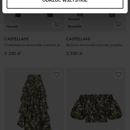
Nowość
Nowość
Bestseller
CASTELLANI
CASTELLANI
Czekoladowa ramoneska oversize Josepha
Beżowa ramoneska oversize Josepha
2 250
zł
2 250
zł