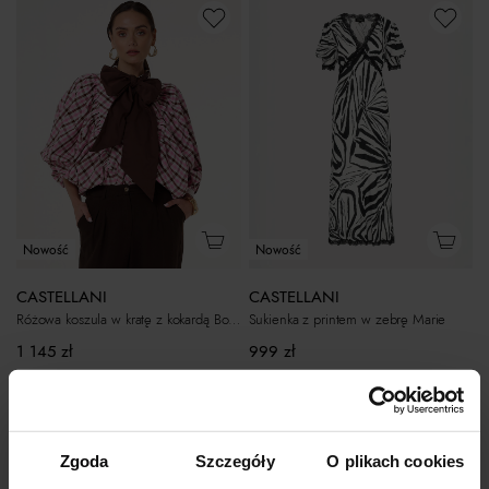
Nowość
Nowość
CASTELLANI
CASTELLANI
Różowa koszula w kratę z kokardą Bosca
Sukienka z printem w zebrę Marie
1 145
zł
999
zł
Zgoda
Szczegóły
O plikach cookies