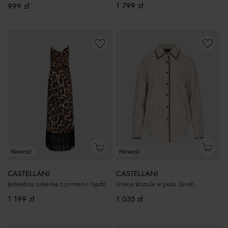
1 799
zł
999
zł
Nowość
Nowość
CASTELLANI
CASTELLANI
Jedwabna sukienka z printem i frędzlami Savana
Lniana koszula w paski Sariah
1 199
zł
1 035
zł