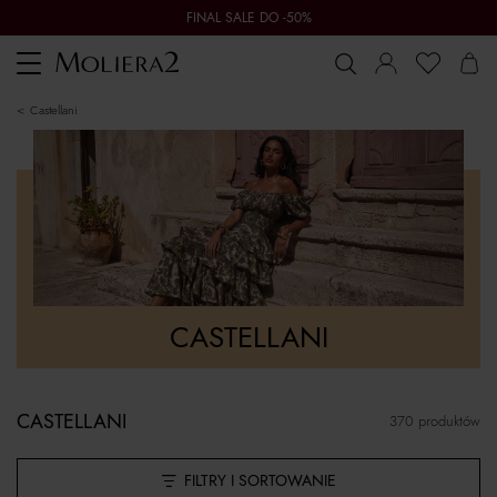
FINAL SALE DO -50%
Toggle
navigation
Castellani
CASTELLANI
CASTELLANI
370 produktów
FILTRY I SORTOWANIE