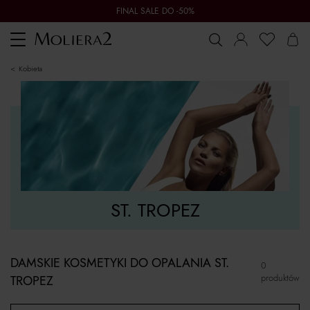
FINAL SALE DO -50%
Toggle
navigation
kobieta
ST. TROPEZ
DAMSKIE KOSMETYKI DO OPALANIA ST.
0
produktów
TROPEZ