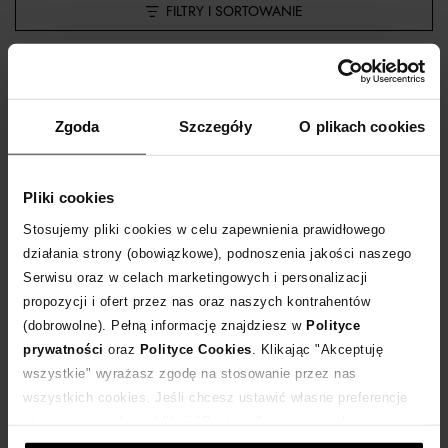
FILTRY I SORTOWANIE
kobieta
Zgoda
Szczegóły
O plikach cookies
NIE ZNALEZIONO PRODUKTÓW SPEŁNIAJĄCYCH
WYBRANE KRYTERIA
Pliki cookies
Stosujemy pliki cookies w celu zapewnienia prawidłowego
działania strony (obowiązkowe), podnoszenia jakości naszego
Usuń część filtrów, aby zobaczyć listę produktów.
Serwisu oraz w celach marketingowych i personalizacji
propozycji i ofert przez nas oraz naszych kontrahentów
(dobrowolne). Pełną informację znajdziesz w
Polityce
ZOBACZ NASZE NOWOŚCI
prywatności
oraz
Polityce Cookies
. Klikając "Akceptuję
wszystkie" wyrażasz zgodę na stosowanie przez nas
wszystkich cookies. Jeśli chcesz ustawić własne preferencje
stosowania cookies, kliknij "Dostosuj" i zastosuj własne
St. Tropez to jedna z najbardziej cenionych i rozpoznawanych marek
kosmetyków samoopalających, która proponuje nowoczesne podejście do
ustawienia prywatności.