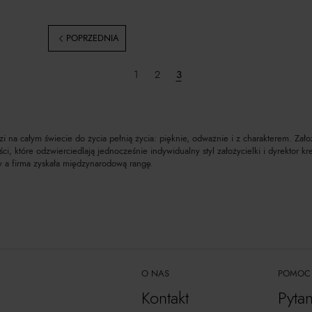
POPRZEDNIA
1
2
3
udzi na całym świecie do życia pełnią życia: pięknie, odważnie i z charakterem. 
, które odzwierciedlają jednocześnie indywidualny styl założycielki i dyrektor kr
y a firma zyskała międzynarodową rangę.
O NAS
POMOC
Kontakt
Pyta