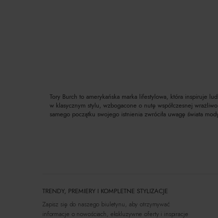
Tory Burch to amerykańska marka lifestylowa, która inspiruje l
w klasycznym stylu, wzbogacone o nutę współczesnej wrażliwości
samego początku swojego istnienia zwróciła uwagę świata mod
TRENDY, PREMIERY I KOMPLETNE STYLIZACJE
Zapisz się do naszego biuletynu, aby otrzymywać
informacje o nowościach, ekskluzywne oferty i inspiracje