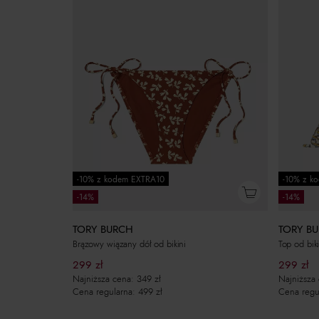
-10% z kodem EXTRA10
-10% z k
-14%
-14%
TORY BURCH
TORY B
Brązowy wiązany dół od bikini
Top od bik
299
zł
299
zł
Najniższa cena:
349
zł
Najniższa
Cena regularna:
499
zł
Cena regu