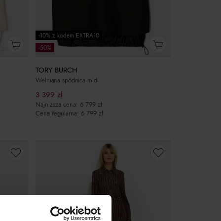
-10% z kodem EXTRA10
-50%
TORY BURCH
Wełniana spódnica midi
3 399
zł
Najniższa cena:
6 799
zł
Cena regularna:
6 799
zł