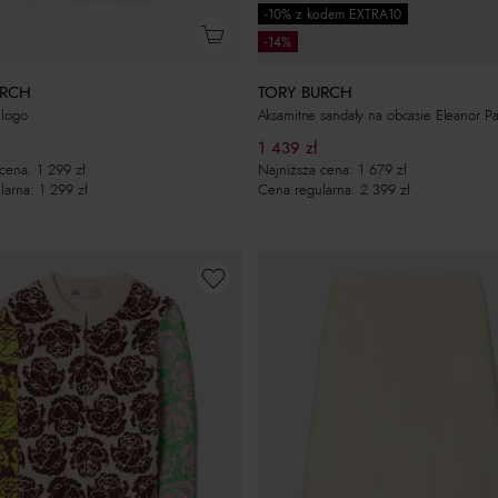
-10% z kodem EXTRA10
-14%
URCH
TORY BURCH
 logo
Aksamitne sandały na obcasie Eleanor P
1 439
zł
 cena:
1 299
zł
Najniższa cena:
1 679
zł
larna:
1 299
zł
Cena regularna:
2 399
zł