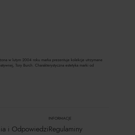
Założona w lutym 2004 roku marka prezentuje kolekcje utrzymane
eatywnej, Tory Burch. Charakterystyczna estetyka marki od
INFORMACJE
nia i Odpowiedzi
Regulaminy