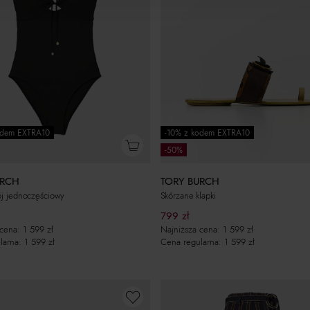
odem EXTRA10
-10% z kodem EXTRA10
-50%
URCH
TORY BURCH
ój jednoczęściowy
Skórzane klapki
799
zł
 cena:
1 599
zł
Najniższa cena:
1 599
zł
larna:
1 599
zł
Cena regularna:
1 599
zł