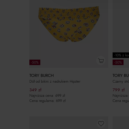
-10% z k
-50%
-50%
TORY BURCH
TORY B
Dół od bikini z nadrukiem Hipster
Czarny str
349
zł
799
zł
Najniższa cena:
699
zł
Najniższa
Cena regularna:
699
zł
Cena regu