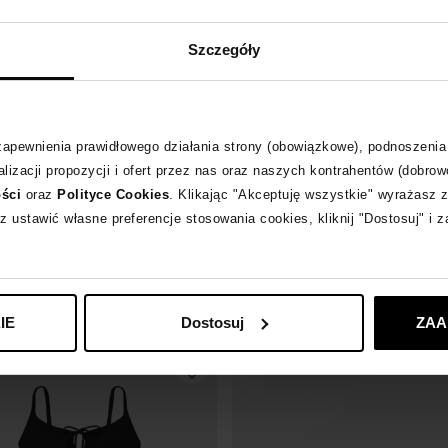
Szczegóły
odem EXTRA10
-10% z kodem EXTRA10
 zapewnienia prawidłowego działania strony (obowiązkowe), podnoszenia
-14%
lizacji propozycji i ofert przez nas oraz naszych kontrahentów (dobrow
ości
oraz
Polityce Cookies
. Klikając "Akceptuję wszystkie" wyrażasz 
URCH
TORY BURCH
z ustawić własne preferencje stosowania cookies, kliknij "Dostosuj" i 
 spodnie z wełny
Błękitne japonki Miller
719
zł
 cena:
4 999
zł
Najniższa cena:
839
zł
larna:
4 999
zł
Cena regularna:
1 199
zł
IE
Dostosuj
ZAA