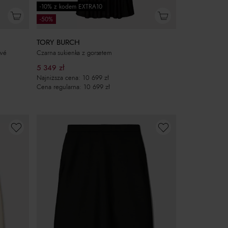
-10% z kodem EXTRA10
-50%
TORY BURCH
avé
Czarna sukienka z gorsetem
5 349
zł
Najniższa cena:
10 699
zł
Cena regularna:
10 699
zł