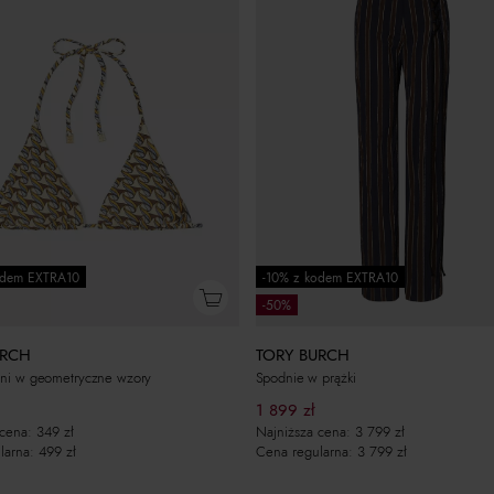
odem EXTRA10
-10% z kodem EXTRA10
-50%
URCH
TORY BURCH
ini w geometryczne wzory
Spodnie w prążki
1 899
zł
 cena:
349
zł
Najniższa cena:
3 799
zł
larna:
499
zł
Cena regularna:
3 799
zł