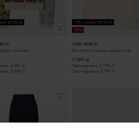
odem EXTRA10
-10% z kodem EXTRA10
-50%
URCH
TORY BURCH
rdigan z cekinami
Dwustronna kremowa spódnica midi
3 399
zł
 cena:
5 699
zł
Najniższa cena:
6 799
zł
larna:
5 699
zł
Cena regularna:
6 799
zł