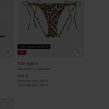
-10% z kodem EXTRA10
-14%
TORY BURCH
Dół od bikini z nadrukiem
299
zł
Najniższa cena:
349
zł
Cena regularna:
499
zł