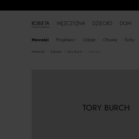
KOBIETA
MĘŻCZYZNA
DZIECKO
DOM
Nowości
Projektanci
Odzież
Obuwie
Torby
moliera2
kobieta
Tory Burch
Strona 3
TORY BURCH