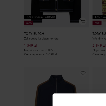
-10% z kodem EXTRA10
-10% z k
-50%
-50%
TORY BURCH
TORY B
Żakardowy kardigan Kendra
Wełniny ka
1 549
zł
2 849
zł
Najniższa cena:
3 099
zł
Najniższa
Cena regularna:
3 099
zł
Cena regu