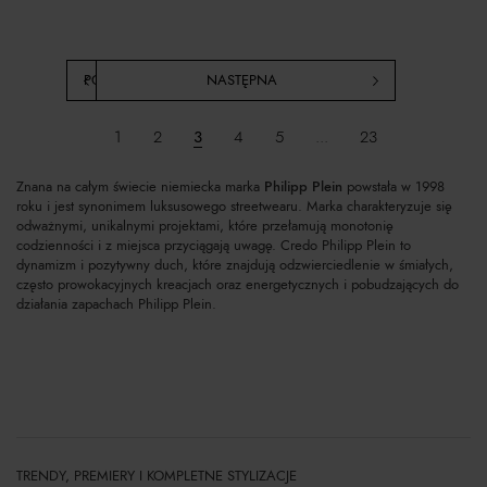
POPRZEDNIA
NASTĘPNA
1
2
3
4
5
...
23
Znana na całym świecie niemiecka marka
Philipp Plein
powstała w 1998
roku i jest synonimem luksusowego streetwearu. Marka charakteryzuje się
odważnymi, unikalnymi projektami, które przełamują monotonię
codzienności i z miejsca przyciągają uwagę. Credo Philipp Plein to
dynamizm i pozytywny duch, które znajdują odzwierciedlenie w śmiałych,
często prowokacyjnych kreacjach oraz energetycznych i pobudzających do
działania zapachach Philipp Plein.
TRENDY, PREMIERY I KOMPLETNE STYLIZACJE