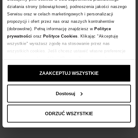
1 799
zł
2 699
zł
działania strony (obowiązkowe), podnoszenia jakości naszego
Serwisu oraz w celach marketingowych i personalizacji
propozycji i ofert przez nas oraz naszych kontrahentów
(dobrowolne). Pełną informację znajdziesz w
Polityce
prywatności
oraz
Polityce Cookies
. Klikając "Akceptuję
wszystkie" wyrażasz zgodę na stosowanie przez nas
wszystkich cookies. Jeśli chcesz ustawić własne preferencje
stosowania cookies, kliknij "Dostosuj" i zastosuj własne
ustawienia prywatności.
ZAAKCEPTUJ WSZYSTKIE
Dostosuj
Bestseller
Bestseller
PHILIPP PLEIN
PHILIPP PLEIN
Białe skórzane sneakersy Lo-Top Hexagon
Czarna koszula Regular Fit
ODRZUĆ WSZYSTKIE
2 699
zł
2 299
zł