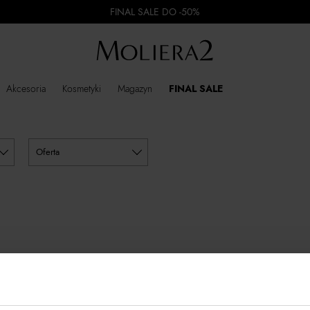
FINAL SALE DO -50%
Akcesoria
Kosmetyki
Magazyn
FINAL SALE
oferta
NALEZIONO PRODUKTÓW SPEŁNIAJĄCYCH WYBRANE KR