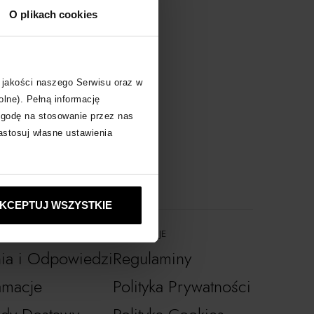
O plikach cookies
 jakości naszego Serwisu oraz w
olne). Pełną informację
zgodę na stosowanie przez nas
zastosuj własne ustawienia
KCEPTUJ WSZYSTKIE
INFORMACJE
nia i Odpowiedzi
Regulaminy
amacje
Polityka Prywatności