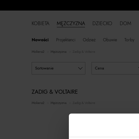
KOBIETA
MĘŻCZYZNA
DZIECKO
DOM
Nowości
Projektanci
Odzież
Obuwie
Torby
moliera2
mężczyzna
Zadig & Voltaire
sortowanie
cena
ZADIG & VOLTAIRE
moliera2
mężczyzna
Zadig & Voltaire
NIE Z