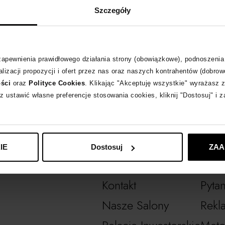
Szczegóły
Usuń część filtrów, aby zobaczyć listę produktów.
ZOBACZ NASZE NOWOŚCI
 zapewnienia prawidłowego działania strony (obowiązkowe), podnoszenia
lizacji propozycji i ofert przez nas oraz naszych kontrahentów (dobrow
ości
oraz
Polityce Cookies
. Klikając "Akceptuję wszystkie" wyrażasz 
z ustawić własne preferencje stosowania cookies, kliknij "Dostosuj" i 
IE
Dostosuj
ZAA
O NAS
POMOC
Kontakt
Pyta
Nasze Salony
Rekl