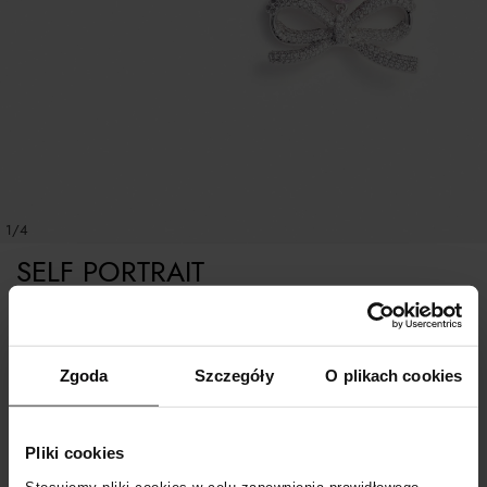
1/4
SELF PORTRAIT
Kolczyki kokardki
Zgoda
Szczegóły
O plikach cookies
ROZMIAR UNIWERSALNY
Pliki cookies
POWIADOM O DOSTAWIE
Stosujemy pliki cookies w celu zapewnienia prawidłowego