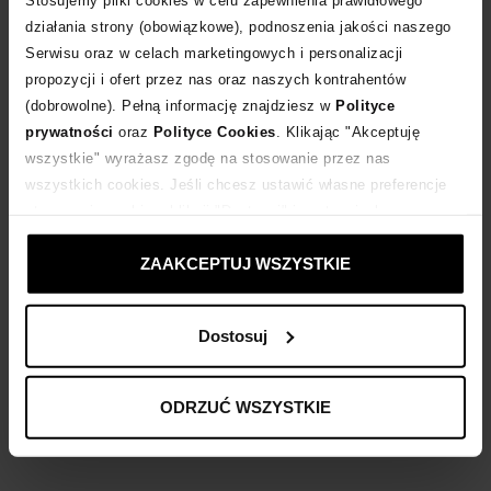
działania strony (obowiązkowe), podnoszenia jakości naszego
Serwisu oraz w celach marketingowych i personalizacji
Dostawa
od 0 zł
propozycji i ofert przez nas oraz naszych kontrahentów
(dobrowolne). Pełną informację znajdziesz w
Polityce
14 dni na zwrot towaru
prywatności
oraz
Polityce Cookies
. Klikając "Akceptuję
wszystkie" wyrażasz zgodę na stosowanie przez nas
wszystkich cookies. Jeśli chcesz ustawić własne preferencje
+126 punktów
zyskujesz w Klubie Korzyści
Sprawdź
stosowania cookies, kliknij "Dostosuj" i zastosuj własne
ustawienia prywatności.
Kup teraz, Zapłać później!
ZAAKCEPTUJ WSZYSTKIE
Dostosuj
Opis produktu
ODRZUĆ WSZYSTKIE
Materiał