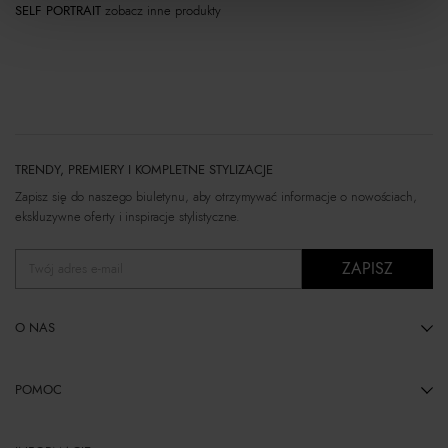
SELF PORTRAIT
zobacz inne produkty
TRENDY, PREMIERY I KOMPLETNE STYLIZACJE
Zapisz się do naszego biuletynu, aby otrzymywać informacje o nowościach,
ekskluzywne oferty i inspiracje stylistyczne.
ZAPISZ
Twój adres e-mail
O NAS
POMOC