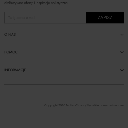
ekskluzywne oferty i inspiracje stylistyczne.
ZAPISZ
Twój adres e-mail
O NAS
POMOC
INFORMACJE
Copyright 2026 Moliera2.com / Wszelkie prawa zastrzeżone