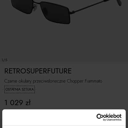
1/5
RETROSUPERFUTURE
Czarne okulary przeciwsłoneczne Chopper Fiammato
OSTATNIA SZTUKA
1 029
zł
ROZMIAR UNIWERSALNY