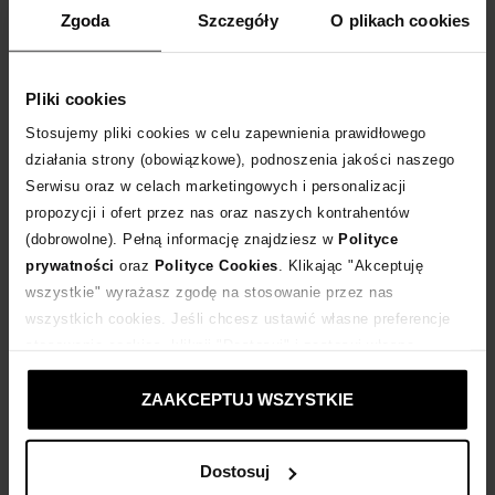
Zgoda
Szczegóły
O plikach cookies
DODAJ DO KOSZYKA
Pliki cookies
Dostawa
od 0 zł
Stosujemy pliki cookies w celu zapewnienia prawidłowego
działania strony (obowiązkowe), podnoszenia jakości naszego
14 dni na zwrot towaru
Serwisu oraz w celach marketingowych i personalizacji
propozycji i ofert przez nas oraz naszych kontrahentów
(dobrowolne). Pełną informację znajdziesz w
Polityce
+206 punktów
zyskujesz w Klubie Korzyści
Sprawdź
prywatności
oraz
Polityce Cookies
. Klikając "Akceptuję
wszystkie" wyrażasz zgodę na stosowanie przez nas
Kup teraz, Zapłać później!
wszystkich cookies. Jeśli chcesz ustawić własne preferencje
stosowania cookies, kliknij "Dostosuj" i zastosuj własne
ustawienia prywatności.
Produkt partnerski
Moliera2
ZAAKCEPTUJ WSZYSTKIE
Dostosuj
Opis produktu