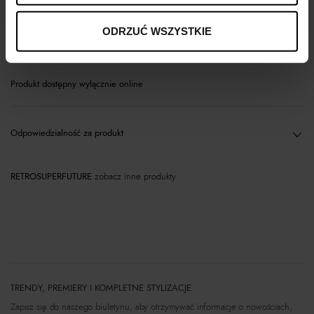
ODRZUĆ WSZYSTKIE
Materiał
Produkt dostępny wyłącznie online
Odpowiedzialność za produkt
RETROSUPERFUTURE
zobacz inne produkty
TRENDY, PREMIERY I KOMPLETNE STYLIZACJE
Zapisz się do naszego biuletynu, aby otrzymywać informacje o nowościach,