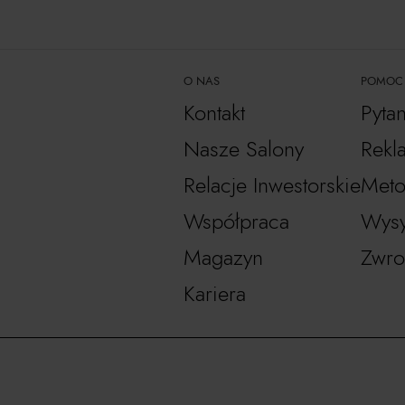
O NAS
POMOC
Kontakt
Pyta
Nasze Salony
Rekl
Relacje Inwestorskie
Meto
Współpraca
Wysy
Magazyn
Zwro
Kariera