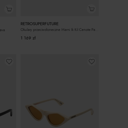
RETROSUPERFUTURE
Okulary przeciwsłoneczne Marni Ik Kil Cenote Panna
Lava
1 169
zł