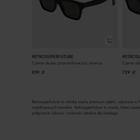
RETROSUPERFUTURE
RETROS
Czarne okulary przeciwsłoneczne America
Czarne oku
859
zł
729
zł
Retrosuperfuture to włoska marka premium optyki, założona w M
współczesnych trendów. Retrosuperfuture to marka, która czerpi
połączenie luksusu i wolności idealne dla każdego.