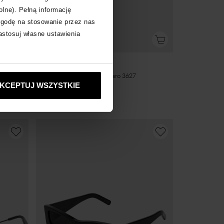
olne). Pełną informację
zgodę na stosowanie przez nas
zastosuj własne ustawienia
RETROSUPERFUTURE
Okulary przeciwsłoneczne Caro 3627
KCEPTUJ WSZYSTKIE
859
zł