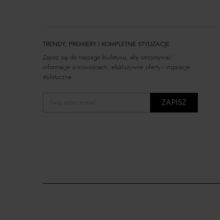
TRENDY, PREMIERY I KOMPLETNE STYLIZACJE
Zapisz się do naszego biuletynu, aby otrzymywać
informacje o nowościach, ekskluzywne oferty i inspiracje
stylistyczne.
ZAPISZ
Twój adres e-mail