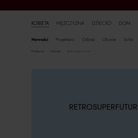
KOBIETA
MĘŻCZYZNA
DZIECKO
DOM
Nowości
Projektanci
Odzież
Obuwie
Torby
moliera2
kobieta
Retrosuperfuture
RETROSUPERFUTUR