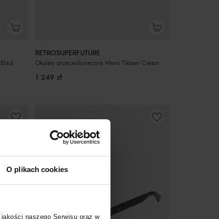
RETROSUPERFUTURE
 Black
Okulary przeciwsłoneczne Marni Tikbarri Cream
1 249
zł
O plikach cookies
 jakości naszego Serwisu oraz w