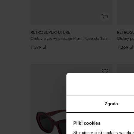
RETROSUPERFUTURE
RETROS
Okulary przeciwsłoneczne Marni Mavericks Starshell
Okulary p
1 379
zł
1 269
zł
Zgoda
Pliki cookies
Stosujemy pliki cookies w celu