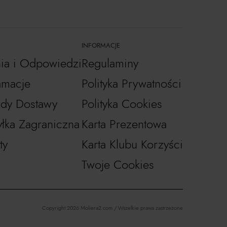
INFORMACJE
nia i Odpowiedzi
Regulaminy
amacje
Polityka Prywatności
dy Dostawy
Polityka Cookies
łka Zagraniczna
Karta Prezentowa
ty
Karta Klubu Korzyści
Twoje Cookies
Copyright 2026 Moliera2.com / Wszelkie prawa zastrzeżone