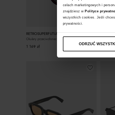
celach marketingowych i persona
znajdziesz w
Polityce prywatn
wszystkich cookies. Jeśli chces
prywatności.
RETROSUPERFUTURE
RETROS
Okulary przeciwsłoneczne Marni Ulawun Vulcano Bordeaux
Czerwone 
ODRZUĆ WSZYSTK
1 169
zł
1 249
zł