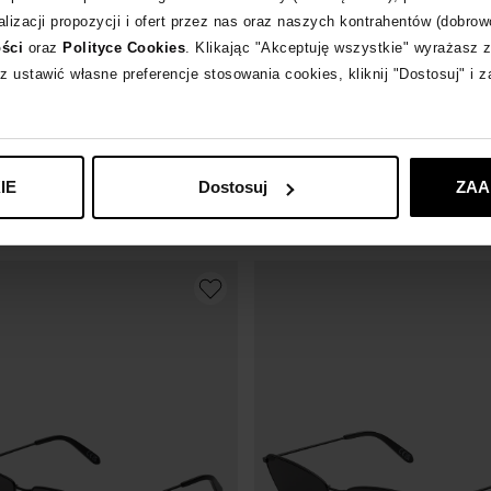
lizacji propozycji i ofert przez nas oraz naszych kontrahentów (dobrow
ości
oraz
Polityce Cookies
. Klikając "Akceptuję wszystkie" wyrażasz 
z ustawić własne preferencje stosowania cookies, kliknij "Dostosuj" i 
UPERFUTURE
RETROSUPERFUTURE
okulary przeciwsłoneczne Marni Zakoa
Okulary przeciwsłoneczne 1968 Refined
IE
Dostosuj
ZAA
859
zł