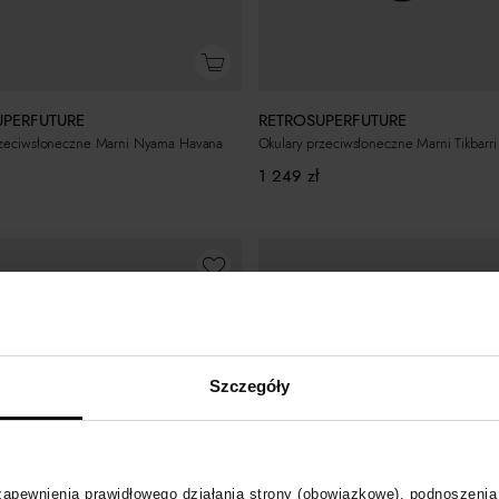
UPERFUTURE
RETROSUPERFUTURE
rzeciwsłoneczne Marni Nyama Havana
Okulary przeciwsłoneczne Marni Tikbarri
1 249
zł
Szczegóły
 zapewnienia prawidłowego działania strony (obowiązkowe), podnoszenia