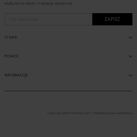
ekskluzywne oferty i inspiracje stylistyczne.
ZAPISZ
Twój adres e-mail
O NAS
POMOC
INFORMACJE
Copyright 2026 Moliera2.com / Wszelkie prawa zastrzeżone