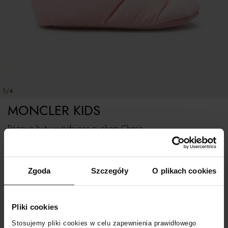
1/4
MONCLER KIDS
Różowe buty wypełnione puchem Cherie
Tabela rozmiarów
Zgoda
Szczegóły
O plikach cookies
WYBIERZ ROZMIAR
Pliki cookies
POWIADOM O DOSTAWIE
Stosujemy pliki cookies w celu zapewnienia prawidłowego