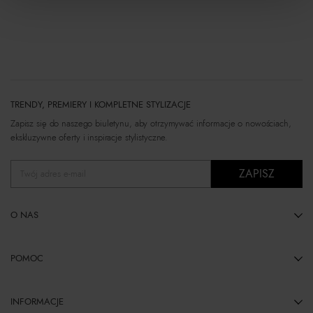
TRENDY, PREMIERY I KOMPLETNE STYLIZACJE
Zapisz się do naszego biuletynu, aby otrzymywać informacje o nowościach,
ekskluzywne oferty i inspiracje stylistyczne.
ZAPISZ
Twój adres e-mail
O NAS
POMOC
INFORMACJE