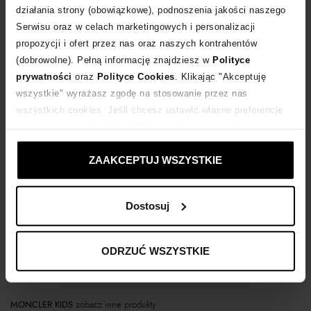
działania strony (obowiązkowe), podnoszenia jakości naszego
Dostawa
od 0 zł
Serwisu oraz w celach marketingowych i personalizacji
propozycji i ofert przez nas oraz naszych kontrahentów
(dobrowolne). Pełną informację znajdziesz w
Polityce
14 dni na zwrot towaru
prywatności
oraz
Polityce Cookies
. Klikając "Akceptuję
wszystkie" wyrażasz zgodę na stosowanie przez nas
+134 punktów
zyskujesz w Klubie Korzyści
Sprawdź
wszystkich cookies. Jeśli chcesz ustawić własne preferencje
stosowania cookies, kliknij "Dostosuj" i zastosuj własne
ustawienia prywatności.
Kup teraz, Zapłać później!
ZAAKCEPTUJ WSZYSTKIE
Dostosuj
Opis produktu
ODRZUĆ WSZYSTKIE
Materiał
MONCLER KIDS
zobacz inne produkty