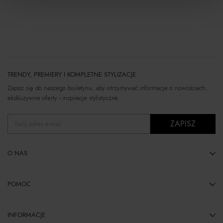
TRENDY, PREMIERY I KOMPLETNE STYLIZACJE
Zapisz się do naszego biuletynu, aby otrzymywać informacje o nowościach,
ekskluzywne oferty i inspiracje stylistyczne.
ZAPISZ
Twój adres e-mail
O NAS
POMOC
INFORMACJE