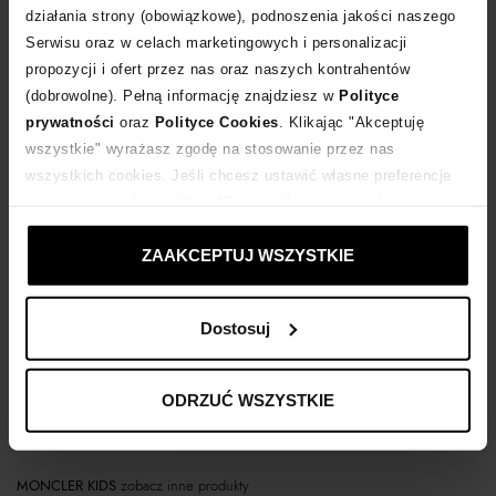
działania strony (obowiązkowe), podnoszenia jakości naszego
Dostawa
od 0 zł
Serwisu oraz w celach marketingowych i personalizacji
propozycji i ofert przez nas oraz naszych kontrahentów
(dobrowolne). Pełną informację znajdziesz w
Polityce
14 dni na zwrot towaru
prywatności
oraz
Polityce Cookies
. Klikając "Akceptuję
wszystkie" wyrażasz zgodę na stosowanie przez nas
+351 punktów
zyskujesz w Klubie Korzyści
Sprawdź
wszystkich cookies. Jeśli chcesz ustawić własne preferencje
stosowania cookies, kliknij "Dostosuj" i zastosuj własne
ustawienia prywatności.
Kup teraz, Zapłać później!
ZAAKCEPTUJ WSZYSTKIE
Dostosuj
Opis produktu
ODRZUĆ WSZYSTKIE
Materiał
MONCLER KIDS
zobacz inne produkty