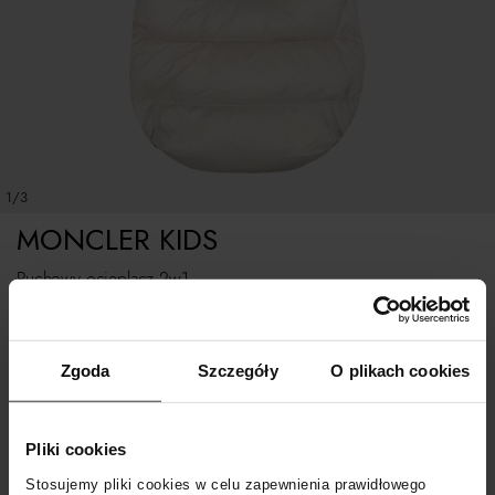
1/3
MONCLER KIDS
Puchowy ocieplacz 2w1
Tabela rozmiarów
Zgoda
Szczegóły
O plikach cookies
WYBIERZ ROZMIAR
Pliki cookies
POWIADOM O DOSTAWIE
Stosujemy pliki cookies w celu zapewnienia prawidłowego